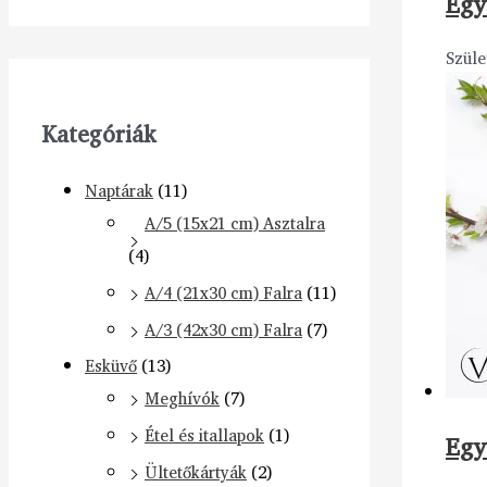
Egy
Szüle
Kategóriák
Naptárak
(11)
A/5 (15x21 cm) Asztalra
(4)
A/4 (21x30 cm) Falra
(11)
A/3 (42x30 cm) Falra
(7)
Esküvő
(13)
Meghívók
(7)
Étel és itallapok
(1)
Egy
Ültetőkártyák
(2)