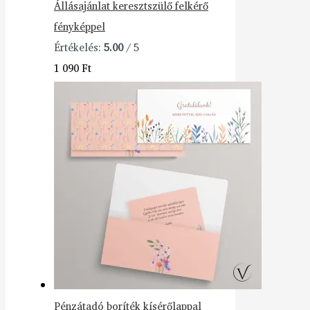
Állásajánlat keresztszülő felkérő
fényképpel
Értékelés:
5.00
/ 5
1 090
Ft
Pénzátadó boríték kísérőlappal