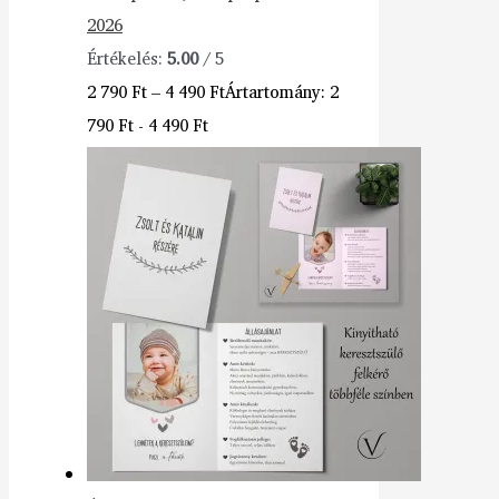
2026
Értékelés:
5.00
/ 5
2 790
Ft
–
4 490
Ft
Ártartomány: 2
790 Ft - 4 490 Ft