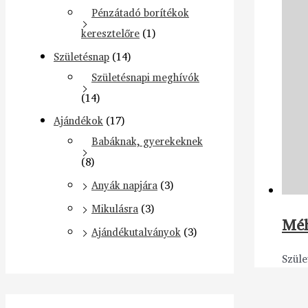
Pénzátadó borítékok
keresztelőre
(1)
Születésnap
(14)
Születésnapi meghívók
(14)
Ajándékok
(17)
Babáknak, gyerekeknek
(8)
Anyák napjára
(3)
Mikulásra
(3)
Méh
Ajándékutalványok
(3)
Szüle