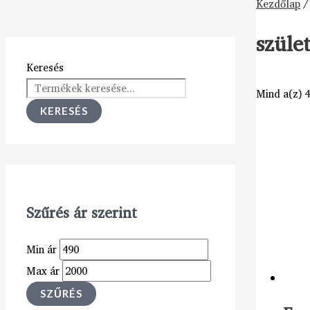
Kezdőlap
/
szüle
Keresés
Mind a(z) 4
KERESÉS
Szűrés ár szerint
Min ár
Max ár
SZŰRÉS