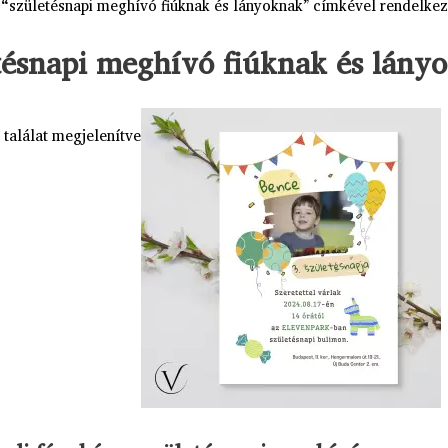
 “születésnapi meghívó fiúknak és lányoknak” címkével rendelke
tésnapi meghívó fiúknak és lány
 találat megjelenítve