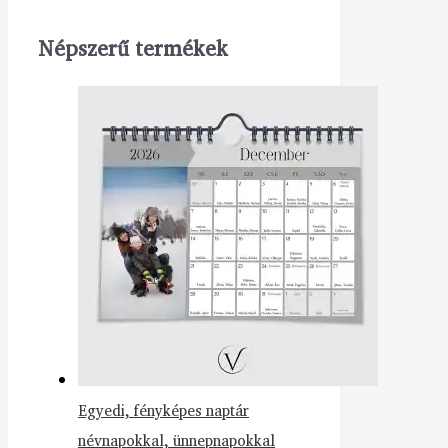
Népszerű termékek
Egyedi, fényképes naptár
névnapokkal, ünnepnapokkal