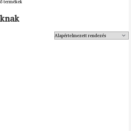
ző termékek
oknak