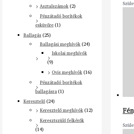
Szüle
Asztalszámok
(2)
Pénzátadó borítékok
esküvőre
(1)
Ballagás
(25)
Ballagási meghívók
(24)
Iskolai meghívók
(9)
Ovis meghívók
(16)
Pénzátadó borítékok
ballagásra
(1)
Keresztelő
(24)
Fén
Keresztelő meghívók
(12)
Keresztszülő felkérők
Szüle
(14)