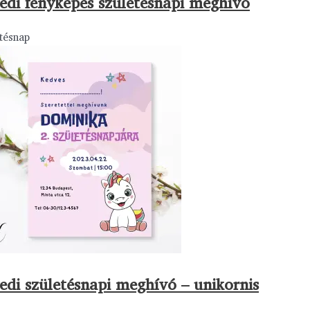
edi fényképes születésnapi meghívó
tésnap
edi születésnapi meghívó – unikornis