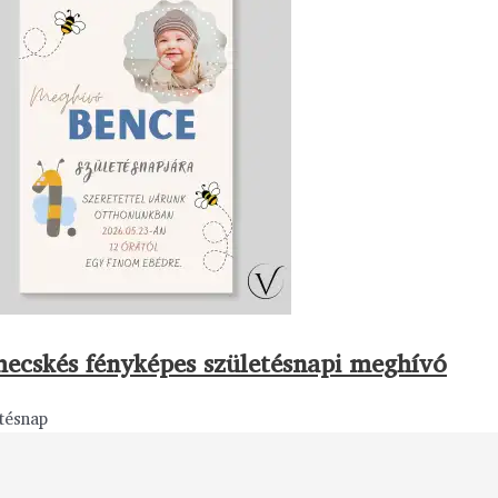
ecskés fényképes születésnapi meghívó
tésnap