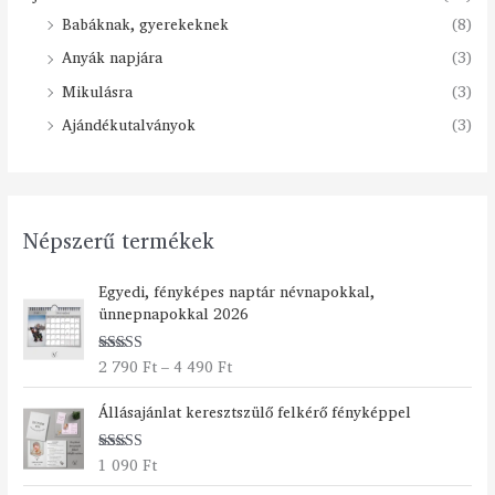
Babáknak, gyerekeknek
(8)
Anyák napjára
(3)
Mikulásra
(3)
Ajándékutalványok
(3)
Népszerű termékek
Á
Egyedi, fényképes naptár névnapokkal,
r
ünnepnapokkal 2026
t
a
2 790
Ft
–
4 490
Ft
Értékelés:
r
5.00
/ 5
t
Állásajánlat keresztszülő felkérő fényképpel
o
m
á
1 090
Ft
Értékelés:
n
5.00
/ 5