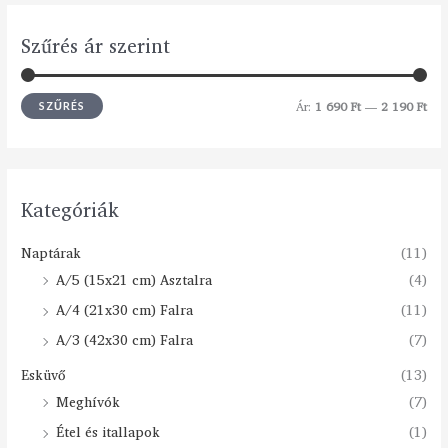
Szűrés ár szerint
Ár:
1 690 Ft
—
2 190 Ft
SZŰRÉS
Kategóriák
Naptárak
(11)
A/5 (15x21 cm) Asztalra
(4)
A/4 (21x30 cm) Falra
(11)
A/3 (42x30 cm) Falra
(7)
Esküvő
(13)
Meghívók
(7)
Étel és itallapok
(1)