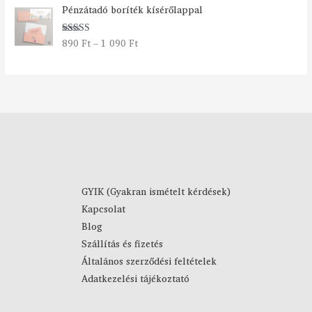
Á
y
Pénzátadó boríték kísérőlappal
r
:
t
2
890
Ft
–
1 090
Ft
Értékelés:
a
7
5.00
/ 5
r
9
t
0
o
m
F
á
t
n
-
y
4
:
4
8
9
9
0
GYIK (Gyakran ismételt kérdések)
0
Kapcsolat
F
F
Blog
t
t
Szállítás és fizetés
-
Általános szerződési feltételek
1
Adatkezelési tájékoztató
0
9
0