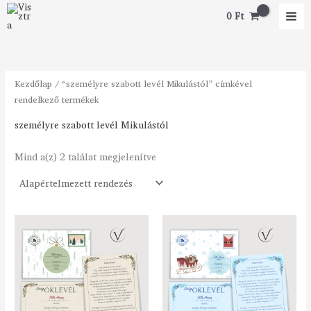
Skip
M
M
0
Ft
to
i
a
content
n
x
á
á
Kezdőlap
/ “személyre szabott levél Mikulástól” címkével
r
r
rendelkező termékek
személyre szabott levél Mikulástól
Mind a(z) 2 találat megjelenítve