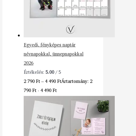
Egyedi, fényképes naptár
névnapokkal, ünnepnapokkal
2026
Értékelés:
5.00
/ 5
2 790
Ft
–
4 490
Ft
Ártartomány: 2
790 Ft - 4 490 Ft