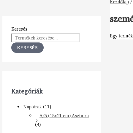
Kezdőlap
/
szemé
Keresés
Egy termék 
KERESÉS
Kategóriák
Naptárak
(11)
A/5 (15x21 cm) Asztalra
(4)