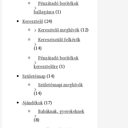
Pénzátadó borítékok
ballagásra
(1)
Keresztelő
(24)
Keresztelő meghívók
(12)
Keresztszülő felkérők
(14)
Pénzátadó borítékok
keresztelőre
(1)
Születésnap
(14)
Születésnapi meghívók
(14)
Ajándékok
(17)
Babáknak, gyerekeknek
(8)