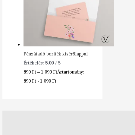
Pénzátadó boríték kísérőlappal
Értékelés:
5.00
/ 5
890
Ft
–
1 090
Ft
Ártartomány:
890 Ft - 1 090 Ft