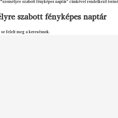
 “személyre szabott fényképes naptár” címkével rendelkező term
lyre szabott fényképes naptár
se felelt meg a keresésnek.