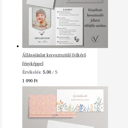
Állásajánlat keresztszülő felkérő
fényképpel
Értékelés:
5.00
/ 5
1 090
Ft