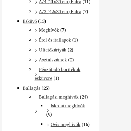
A/4 (21x30 cm) Falra
(11)
A/3 (42x30 cm) Falra
(7)
Esküvő
(13)
Meghívók
(7)
Étel és itallapok
(1)
Ültetőkártyák
(2)
Asztalszámok
(2)
Pénzátadó borítékok
esküvőre
(1)
Ballagás
(25)
Ballagási meghívók
(24)
Iskolai meghívók
(9)
Ovis meghívók
(16)