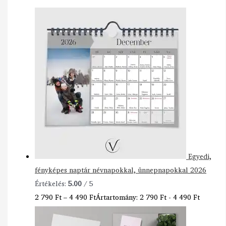
Egyedi,
fényképes naptár névnapokkal, ünnepnapokkal 2026
Értékelés:
5.00
/ 5
2 790
Ft
–
4 490
Ft
Ártartomány: 2 790 Ft - 4 490 Ft