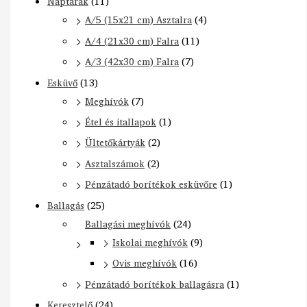
Naptárak
(11)
A/5 (15x21 cm) Asztalra
(4)
A/4 (21x30 cm) Falra
(11)
A/3 (42x30 cm) Falra
(7)
Esküvő
(13)
Meghívók
(7)
Étel és itallapok
(1)
Ültetőkártyák
(2)
Asztalszámok
(2)
Pénzátadó borítékok esküvőre
(1)
Ballagás
(25)
Ballagási meghívók
(24)
Iskolai meghívók
(9)
Ovis meghívók
(16)
Pénzátadó borítékok ballagásra
(1)
Keresztelő
(24)