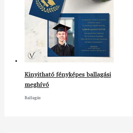
Kinyitható fényképes ballagási
meghívó
Ballagás