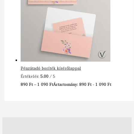
Pénzátadó boríték kísérőlappal
Értékelés:
5.00
/ 5
890
Ft
–
1 090
Ft
Ártartomány: 890 Ft - 1 090 Ft