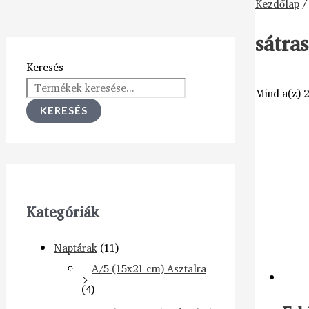
Kezdőlap
/
sátra
Keresés
Mind a(z) 2
KERESÉS
Kategóriák
Naptárak
(11)
A/5 (15x21 cm) Asztalra
(4)