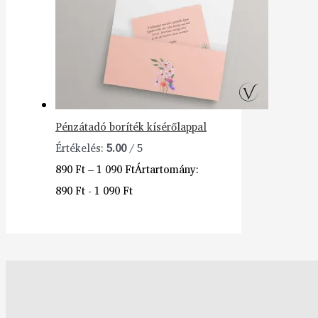
Pénzátadó boríték kísérőlappal
Értékelés:
5.00
/ 5
890
Ft
–
1 090
Ft
Ártartomány:
890 Ft - 1 090 Ft