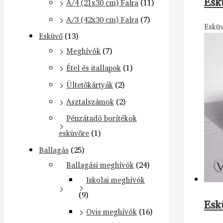
Esk
A/4 (21x30 cm) Falra
(11)
A/3 (42x30 cm) Falra
(7)
Eskü
Esküvő
(13)
Meghívók
(7)
Étel és itallapok
(1)
Ültetőkártyák
(2)
Asztalszámok
(2)
Pénzátadó borítékok
esküvőre
(1)
Ballagás
(25)
Ballagási meghívók
(24)
Iskolai meghívók
(9)
Esk
Ovis meghívók
(16)