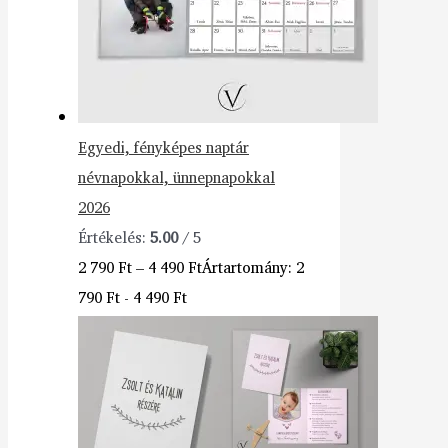
Egyedi, fényképes naptár
névnapokkal, ünnepnapokkal
2026
Értékelés:
5.00
/ 5
2 790
Ft
–
4 490
Ft
Ártartomány: 2
790 Ft - 4 490 Ft