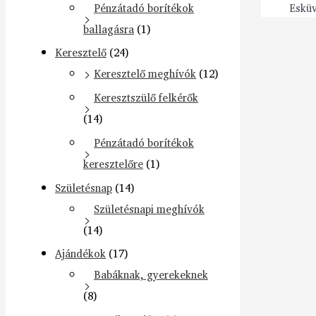
Pénzátadó borítékok
Eskü
ballagásra
(1)
Keresztelő
(24)
Keresztelő meghívók
(12)
Keresztszülő felkérők
(14)
Pénzátadó borítékok
keresztelőre
(1)
Születésnap
(14)
Születésnapi meghívók
(14)
Ajándékok
(17)
Babáknak, gyerekeknek
(8)