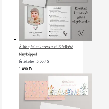
Állásajánlat keresztszülő felkérő
fényképpel
Értékelés:
5.00
/ 5
1 090
Ft