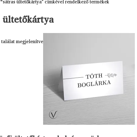
 “sátras ültetőkártya” címkével rendelkező termékek
s ültetőkártya
 találat megjelenítve