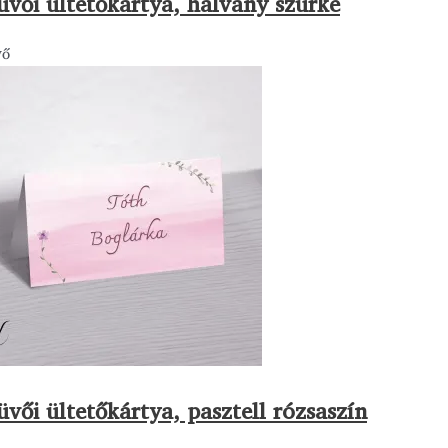
üvői ültetőkártya, halvány szürke
vő
üvői ültetőkártya, pasztell rózsaszín