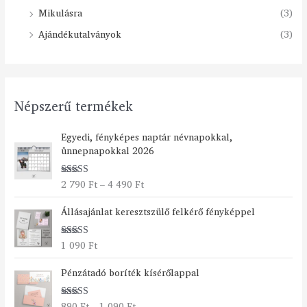
Mikulásra
(3)
Ajándékutalványok
(3)
Népszerű termékek
Á
Egyedi, fényképes naptár névnapokkal,
r
ünnepnapokkal 2026
t
a
2 790
Ft
–
4 490
Ft
Értékelés:
r
5.00
/ 5
t
Állásajánlat keresztszülő felkérő fényképpel
o
m
á
1 090
Ft
Értékelés:
n
5.00
/ 5
Á
y
Pénzátadó boríték kísérőlappal
r
:
t
2
890
Ft
–
1 090
Ft
Értékelés: