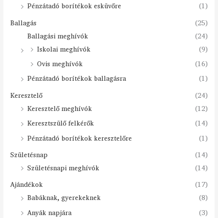
Pénzátadó borítékok esküvőre
(1)
Ballagás
(25)
Ballagási meghívók
(24)
Iskolai meghívók
(9)
Ovis meghívók
(16)
Pénzátadó borítékok ballagásra
(1)
Keresztelő
(24)
Keresztelő meghívók
(12)
Keresztszülő felkérők
(14)
Pénzátadó borítékok keresztelőre
(1)
Születésnap
(14)
Születésnapi meghívók
(14)
Ajándékok
(17)
Babáknak, gyerekeknek
(8)
Anyák napjára
(3)