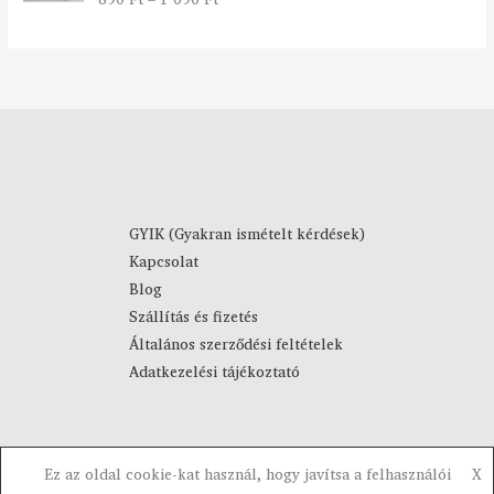
a
7
5.00
/ 5
r
9
t
0
o
m
F
á
t
n
-
y
4
:
4
8
9
9
0
GYIK (Gyakran ismételt kérdések)
0
Kapcsolat
F
F
Blog
t
t
Szállítás és fizetés
-
Általános szerződési feltételek
1
Adatkezelési tájékoztató
0
9
0
F
Ez az oldal cookie-kat használ, hogy javítsa a felhasználói
X
t
Copyright © 2023-2026 Visztra. Powered by Visztra.