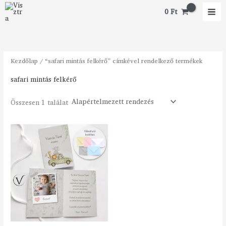
Skip
M
M
0
Ft
to
i
a
content
n
x
á
á
Kezdőlap
/ “safari mintás felkérő” címkével rendelkező termékek
r
r
safari mintás felkérő
Összesen 1 találat