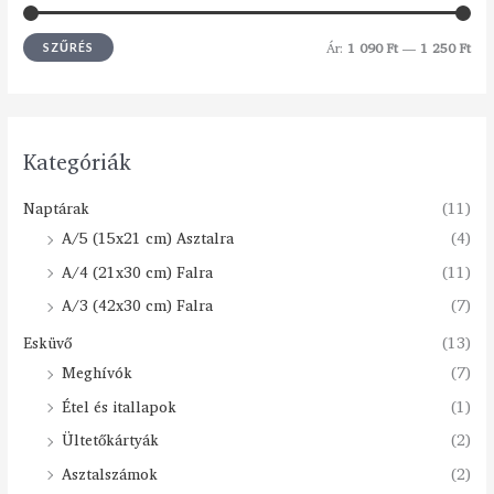
Ár:
1 090 Ft
—
1 250 Ft
SZŰRÉS
Kategóriák
Naptárak
(11)
A/5 (15x21 cm) Asztalra
(4)
A/4 (21x30 cm) Falra
(11)
A/3 (42x30 cm) Falra
(7)
Esküvő
(13)
Meghívók
(7)
Étel és itallapok
(1)
Ültetőkártyák
(2)
Asztalszámok
(2)