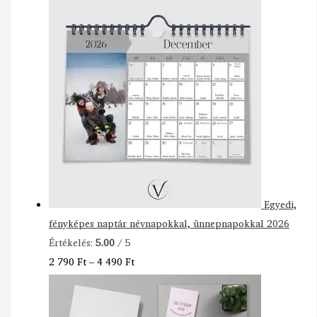
Egyedi,
fényképes naptár névnapokkal, ünnepnapokkal 2026
Értékelés:
5.00
/ 5
2 790
Ft
–
4 490
Ft