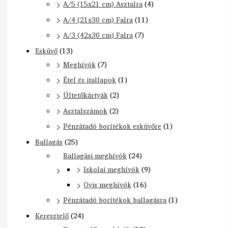
A/5 (15x21 cm) Asztalra
(4)
A/4 (21x30 cm) Falra
(11)
A/3 (42x30 cm) Falra
(7)
Esküvő
(13)
Meghívók
(7)
Étel és itallapok
(1)
Ültetőkártyák
(2)
Asztalszámok
(2)
Pénzátadó borítékok esküvőre
(1)
Ballagás
(25)
Ballagási meghívók
(24)
Iskolai meghívók
(9)
Ovis meghívók
(16)
Pénzátadó borítékok ballagásra
(1)
Keresztelő
(24)