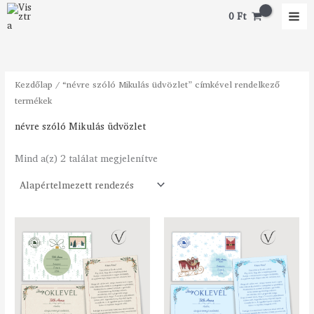
Skip
M
M
0
Ft
to
i
a
content
n
x
á
á
Kezdőlap
/ “névre szóló Mikulás üdvözlet” címkével rendelkező
r
r
termékek
névre szóló Mikulás üdvözlet
Mind a(z) 2 találat megjelenítve