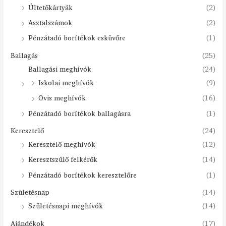
Ültetőkártyák
(2)
Asztalszámok
(2)
Pénzátadó borítékok esküvőre
(1)
Ballagás
(25)
Ballagási meghívók
(24)
Iskolai meghívók
(9)
Ovis meghívók
(16)
Pénzátadó borítékok ballagásra
(1)
Keresztelő
(24)
Keresztelő meghívók
(12)
Keresztszülő felkérők
(14)
Pénzátadó borítékok keresztelőre
(1)
Születésnap
(14)
Születésnapi meghívók
(14)
Ajándékok
(17)