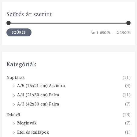
Szűrés ár szerint
Ár:
1 690 Ft
—
2 190 Ft
SZŰRÉS
Kategóriák
Naptárak
(11)
A/5 (15x21 cm) Asztalra
(4)
A/4 (21x30 cm) Falra
(11)
A/3 (42x30 cm) Falra
(7)
Esküvő
(13)
Meghívók
(7)
Étel és itallapok
(1)