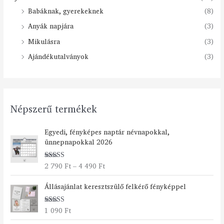
Babáknak, gyerekeknek
(8)
Anyák napjára
(3)
Mikulásra
(3)
Ajándékutalványok
(3)
Népszerű termékek
Á
Egyedi, fényképes naptár névnapokkal,
r
ünnepnapokkal 2026
t
a
2 790
Ft
–
4 490
Ft
Értékelés:
r
5.00
/ 5
t
Állásajánlat keresztszülő felkérő fényképpel
o
m
á
1 090
Ft
Értékelés:
n
5.00
/ 5