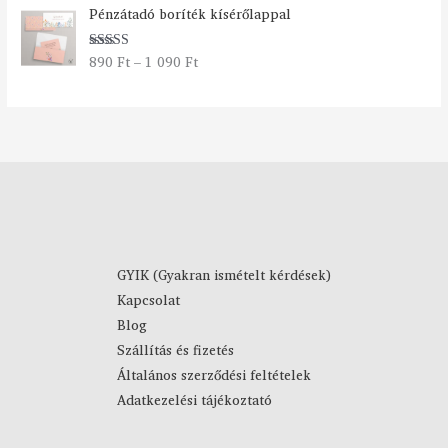
Á
y
Pénzátadó boríték kísérőlappal
r
:
t
2
890
Ft
–
1 090
Ft
Értékelés:
a
7
5.00
/ 5
r
9
t
0
o
m
F
á
t
n
-
y
4
:
4
8
9
9
0
GYIK (Gyakran ismételt kérdések)
0
Kapcsolat
F
F
Blog
t
t
Szállítás és fizetés
-
Általános szerződési feltételek
1
Adatkezelési tájékoztató
0
9
0