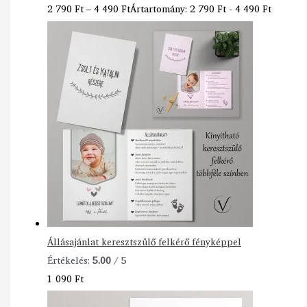
2 790
Ft
–
4 490
Ft
Ártartomány: 2 790 Ft - 4 490 Ft
Állásajánlat keresztszülő felkérő fényképpel
Értékelés:
5.00
/ 5
1 090
Ft