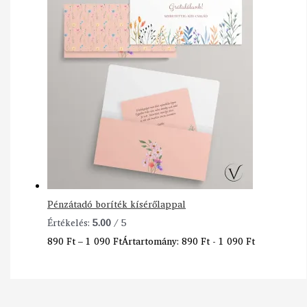
Pénzátadó boríték kísérőlappal
Értékelés:
5.00
/ 5
890
Ft
–
1 090
Ft
Ártartomány: 890 Ft - 1 090 Ft