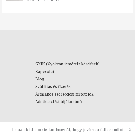
a
7
5.00
/ 5
r
9
t
0
o
m
F
á
t
n
-
y
4
:
4
8
9
9
0
GYIK (Gyakran ismételt kérdések)
0
Kapcsolat
F
F
Blog
t
t
Szállítás és fizetés
-
Általános szerződési feltételek
1
Adatkezelési tájékoztató
0
9
0
F
Ez az oldal cookie-kat használ, hogy javítsa a felhasználói
X
t
Copyright © 2023-2026 Visztra. Powered by Visztra.