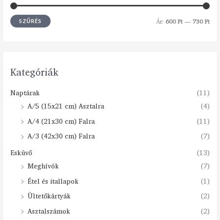
Ár:
600 Ft
—
730 Ft
SZŰRÉS
Kategóriák
Naptárak
(11)
A/5 (15x21 cm) Asztalra
(4)
A/4 (21x30 cm) Falra
(11)
A/3 (42x30 cm) Falra
(7)
Esküvő
(13)
Meghívók
(7)
Étel és itallapok
(1)
Ültetőkártyák
(2)
Asztalszámok
(2)