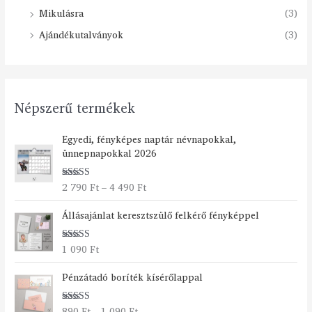
Mikulásra
(3)
Ajándékutalványok
(3)
Népszerű termékek
Á
Egyedi, fényképes naptár névnapokkal,
r
ünnepnapokkal 2026
t
a
2 790
Ft
–
4 490
Ft
Értékelés:
r
5.00
/ 5
t
Állásajánlat keresztszülő felkérő fényképpel
o
m
á
1 090
Ft
Értékelés:
n
5.00
/ 5
Á
y
Pénzátadó boríték kísérőlappal
r
:
t
2
890
Ft
–
1 090
Ft
Értékelés: