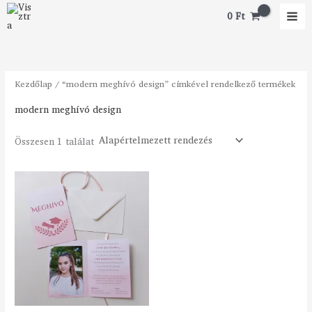
Skip
M
M
0
Ft
to
i
a
content
n
x
á
á
Kezdőlap
/ “modern meghívó design” címkével rendelkező termékek
r
r
modern meghívó design
Összesen 1 találat