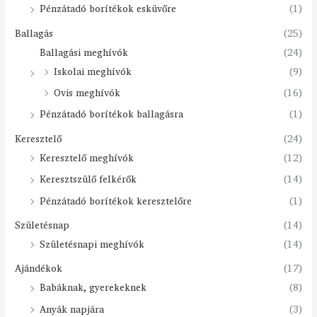
Pénzátadó borítékok esküvőre
(1)
Ballagás
(25)
Ballagási meghívók
(24)
Iskolai meghívók
(9)
Ovis meghívók
(16)
Pénzátadó borítékok ballagásra
(1)
Keresztelő
(24)
Keresztelő meghívók
(12)
Keresztszülő felkérők
(14)
Pénzátadó borítékok keresztelőre
(1)
Születésnap
(14)
Születésnapi meghívók
(14)
Ajándékok
(17)
Babáknak, gyerekeknek
(8)
Anyák napjára
(3)