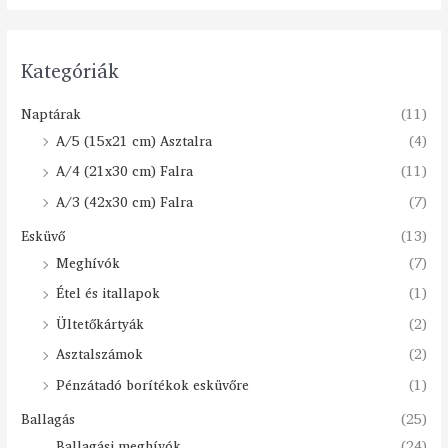
Kategóriák
Naptárak
(11)
A/5 (15x21 cm) Asztalra
(4)
A/4 (21x30 cm) Falra
(11)
A/3 (42x30 cm) Falra
(7)
Esküvő
(13)
Meghívók
(7)
Étel és itallapok
(1)
Ültetőkártyák
(2)
Asztalszámok
(2)
Pénzátadó borítékok esküvőre
(1)
Ballagás
(25)
Ballagási meghívók
(24)