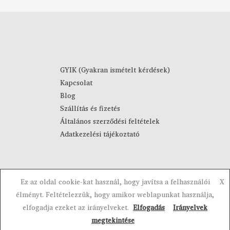
m
F
á
t
n
-
y
4
:
4
8
9
9
0
GYIK (Gyakran ismételt kérdések)
0
Kapcsolat
F
F
Blog
t
t
Szállítás és fizetés
-
Általános szerződési feltételek
1
Adatkezelési tájékoztató
0
9
0
F
Ez az oldal cookie-kat használ, hogy javítsa a felhasználói
X
t
Copyright © 2023-2026 Visztra. Powered by Visztra.
élményt. Feltételezzük, hogy amikor weblapunkat használja,
elfogadja ezeket az irányelveket.
Elfogadás
Irányelvek
megtekintése