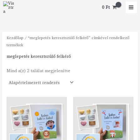
Skip
0
Ft
to
content
Kezdőlap
/ “meglepetés keresztszülő felkérő” címkével rendelkező
termékek
meglepetés keresztszülő felkérő
Mind a(z) 2 találat megjelenítve