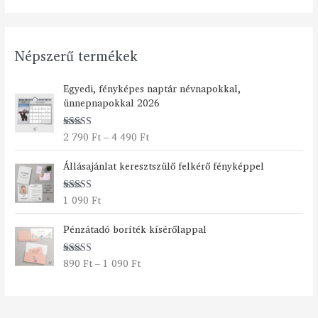
Népszerű termékek
Á
Egyedi, fényképes naptár névnapokkal,
r
ünnepnapokkal 2026
t
a
2 790
Ft
–
4 490
Ft
Értékelés:
r
5.00
/ 5
t
Állásajánlat keresztszülő felkérő fényképpel
o
m
á
1 090
Ft
Értékelés:
n
5.00
/ 5
Á
y
Pénzátadó boríték kísérőlappal
r
:
t
2
890
Ft
–
1 090
Ft
Értékelés:
a
7
5.00
/ 5
r
9
t
0
o