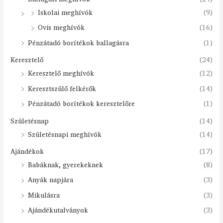
Iskolai meghívók
(9)
Ovis meghívók
(16)
Pénzátadó borítékok ballagásra
(1)
Keresztelő
(24)
Keresztelő meghívók
(12)
Keresztszülő felkérők
(14)
Pénzátadó borítékok keresztelőre
(1)
Születésnap
(14)
Születésnapi meghívók
(14)
Ajándékok
(17)
Babáknak, gyerekeknek
(8)
Anyák napjára
(3)
Mikulásra
(3)
Ajándékutalványok
(3)