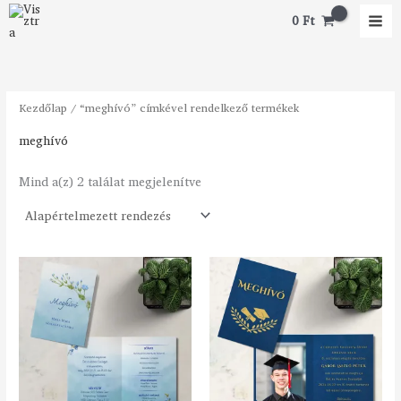
Skip
M
M
0
Ft
to
i
a
content
n
x
á
á
Kezdőlap
/ “meghívó” címkével rendelkező termékek
r
r
meghívó
Mind a(z) 2 találat megjelenítve