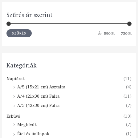
Szűrés ár szerint
Ár:
590 Ft
—
730 Ft
SZŰRÉS
Kategóriák
Naptárak
(11)
A/5 (15x21 cm) Asztalra
(4)
A/4 (21x30 cm) Falra
(11)
A/3 (42x30 cm) Falra
(7)
Esküvő
(13)
Meghívók
(7)
Étel és itallapok
(1)