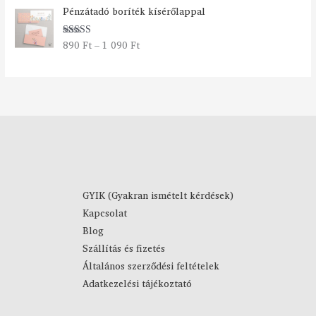
Á
y
Pénzátadó boríték kísérőlappal
r
:
t
2
890
Ft
–
1 090
Ft
Értékelés:
a
7
5.00
/ 5
r
9
t
0
o
m
F
á
t
n
-
y
4
:
4
8
9
9
0
GYIK (Gyakran ismételt kérdések)
0
Kapcsolat
F
F
Blog
t
t
Szállítás és fizetés
-
Általános szerződési feltételek
1
Adatkezelési tájékoztató
0
9
0