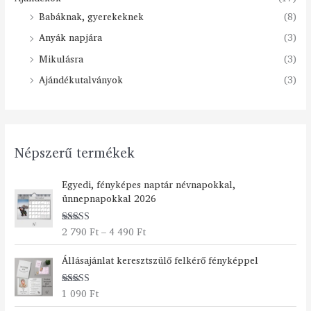
Babáknak, gyerekeknek
(8)
Anyák napjára
(3)
Mikulásra
(3)
Ajándékutalványok
(3)
Népszerű termékek
Á
Egyedi, fényképes naptár névnapokkal,
r
ünnepnapokkal 2026
t
a
2 790
Ft
–
4 490
Ft
Értékelés:
r
5.00
/ 5
t
Állásajánlat keresztszülő felkérő fényképpel
o
m
á
1 090
Ft
Értékelés:
n
5.00
/ 5