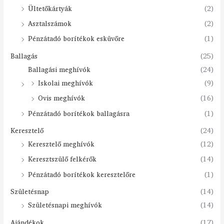
Ültetőkártyák
(2)
Asztalszámok
(2)
Pénzátadó borítékok esküvőre
(1)
Ballagás
(25)
Ballagási meghívók
(24)
Iskolai meghívók
(9)
Ovis meghívók
(16)
Pénzátadó borítékok ballagásra
(1)
Keresztelő
(24)
Keresztelő meghívók
(12)
Keresztszülő felkérők
(14)
Pénzátadó borítékok keresztelőre
(1)
Születésnap
(14)
Születésnapi meghívók
(14)
Ajándékok
(17)