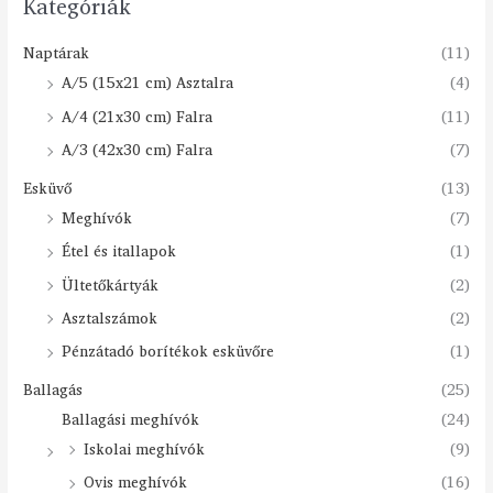
Kategóriák
Naptárak
(11)
A/5 (15x21 cm) Asztalra
(4)
A/4 (21x30 cm) Falra
(11)
A/3 (42x30 cm) Falra
(7)
Esküvő
(13)
Meghívók
(7)
Étel és itallapok
(1)
Ültetőkártyák
(2)
Asztalszámok
(2)
Pénzátadó borítékok esküvőre
(1)
Ballagás
(25)
Ballagási meghívók
(24)
Iskolai meghívók
(9)
Ovis meghívók
(16)