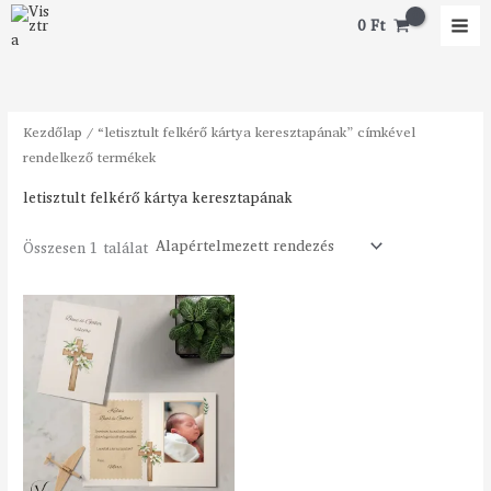
Skip
0
Ft
to
content
Kezdőlap
/ “letisztult felkérő kártya keresztapának” címkével
rendelkező termékek
letisztult felkérő kártya keresztapának
Összesen 1 találat