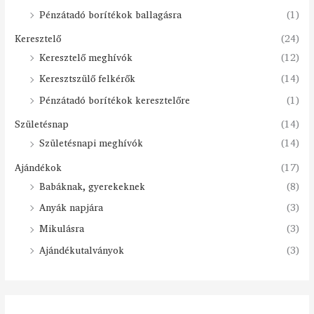
Pénzátadó borítékok ballagásra
(1)
Keresztelő
(24)
Keresztelő meghívók
(12)
Keresztszülő felkérők
(14)
Pénzátadó borítékok keresztelőre
(1)
Születésnap
(14)
Születésnapi meghívók
(14)
Ajándékok
(17)
Babáknak, gyerekeknek
(8)
Anyák napjára
(3)
Mikulásra
(3)
Ajándékutalványok
(3)