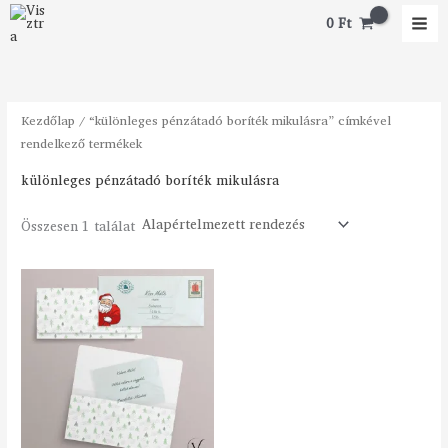
Skip
M
M
0
Ft
to
i
a
content
n
x
á
á
Kezdőlap
/ “különleges pénzátadó boríték mikulásra” címkével
r
r
rendelkező termékek
különleges pénzátadó boríték mikulásra
Összesen 1 találat