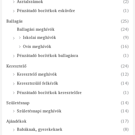
Asztalszámok
(2)
Pénzátadó borítékok esküvőre
(1)
Ballagás
(25)
Ballagási meghívók
(24)
Iskolai meghívók
(9)
Ovis meghívók
(16)
Pénzátadó borítékok ballagásra
(1)
Keresztelő
(24)
Keresztelő meghívók
(12)
Keresztszülő felkérők
(14)
Pénzátadó borítékok keresztelőre
(1)
Születésnap
(14)
Születésnapi meghívók
(14)
Ajándékok
(17)
Babáknak, gyerekeknek
(8)