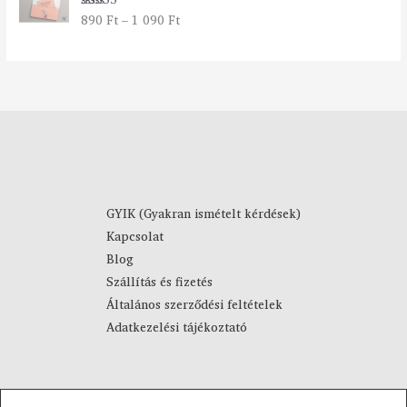
t
2
890
Ft
–
1 090
Ft
Értékelés:
a
7
5.00
/ 5
r
9
t
0
o
m
F
á
t
n
-
y
4
:
4
8
9
9
0
GYIK (Gyakran ismételt kérdések)
0
Kapcsolat
F
F
Blog
t
t
Szállítás és fizetés
-
Általános szerződési feltételek
1
Adatkezelési tájékoztató
0
9
0
F