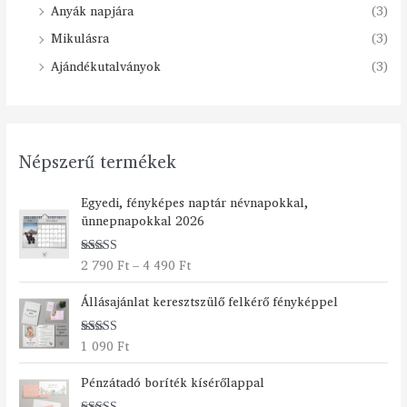
Anyák napjára
(3)
Mikulásra
(3)
Ajándékutalványok
(3)
Népszerű termékek
Á
Egyedi, fényképes naptár névnapokkal,
r
ünnepnapokkal 2026
t
a
2 790
Ft
–
4 490
Ft
Értékelés:
r
5.00
/ 5
t
Állásajánlat keresztszülő felkérő fényképpel
o
m
á
1 090
Ft
Értékelés:
n
5.00
/ 5
Á
y
Pénzátadó boríték kísérőlappal
r
: