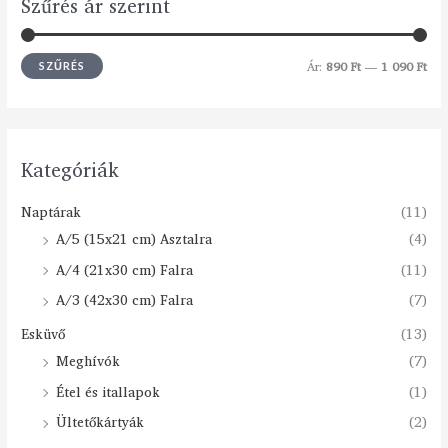
Szűrés ár szerint
Ár:
890 Ft
—
1 090 Ft
SZŰRÉS
Kategóriák
Naptárak
(11)
A/5 (15x21 cm) Asztalra
(4)
A/4 (21x30 cm) Falra
(11)
A/3 (42x30 cm) Falra
(7)
Esküvő
(13)
Meghívók
(7)
Étel és itallapok
(1)
Ültetőkártyák
(2)