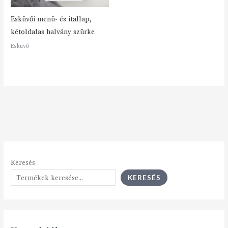
Esküvői menü- és itallap,
kétoldalas halvány szürke
Esküvő
Keresés
KERESÉS