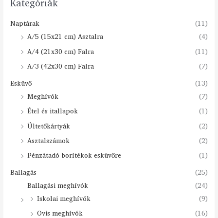
Kategóriák
Naptárak
(11)
A/5 (15x21 cm) Asztalra
(4)
A/4 (21x30 cm) Falra
(11)
A/3 (42x30 cm) Falra
(7)
Esküvő
(13)
Meghívók
(7)
Étel és itallapok
(1)
Ültetőkártyák
(2)
Asztalszámok
(2)
Pénzátadó borítékok esküvőre
(1)
Ballagás
(25)
Ballagási meghívók
(24)
Iskolai meghívók
(9)
Ovis meghívók
(16)