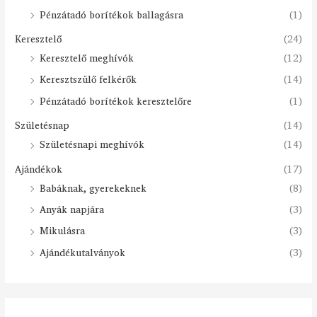
Pénzátadó borítékok ballagásra
(1)
Keresztelő
(24)
Keresztelő meghívók
(12)
Keresztszülő felkérők
(14)
Pénzátadó borítékok keresztelőre
(1)
Születésnap
(14)
Születésnapi meghívók
(14)
Ajándékok
(17)
Babáknak, gyerekeknek
(8)
Anyák napjára
(3)
Mikulásra
(3)
Ajándékutalványok
(3)