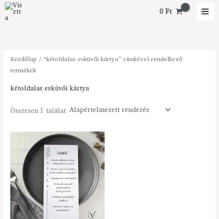
Skip
0
Ft
to
content
Kezdőlap
/ “kétoldalas esküvői kártya” címkével rendelkező
termékek
kétoldalas esküvői kártya
Összesen 1 találat