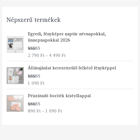
Népszerű termékek
Á
Egyedi, fényképes naptár névnapokkal,
r
ünnepnapokkal 2026
t
a
2 790
Ft
–
4 490
Ft
Értékelés:
r
5.00
/ 5
t
Állásajánlat keresztszülő felkérő fényképpel
o
m
á
1 090
Ft
Értékelés:
n
5.00
/ 5
Á
y
Pénzátadó boríték kísérőlappal
r
:
t
2
890
Ft
–
1 090
Ft
Értékelés:
a
7
5.00
/ 5
r
9
t
0
o
m
F