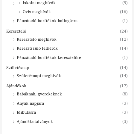
Iskolai meghívók
(9)
Ovis meghívók
(16)
Pénzátadó borítékok ballagásra
(1)
Keresztelő
(24)
Keresztelő meghívók
(12)
Keresztszülő felkérők
(14)
Pénzátadó borítékok keresztelőre
(1)
Születésnap
(14)
Születésnapi meghívók
(14)
Ajándékok
(17)
Babáknak, gyerekeknek
(8)
Anyák napjára
(3)
Mikulásra
(3)
Ajándékutalványok
(3)