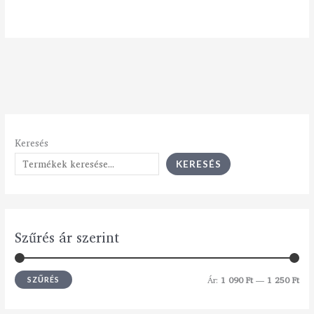
Keresés
KERESÉS
Szűrés ár szerint
Ár:
1 090 Ft
—
1 250 Ft
SZŰRÉS