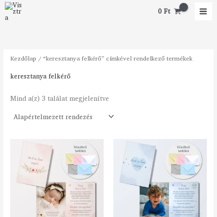
Skip
M
M
0
Ft
to
i
a
content
n
x
á
á
Kezdőlap
/ “keresztanya felkérő” címkével rendelkező termékek
r
r
keresztanya felkérő
Mind a(z) 3 találat megjelenítve