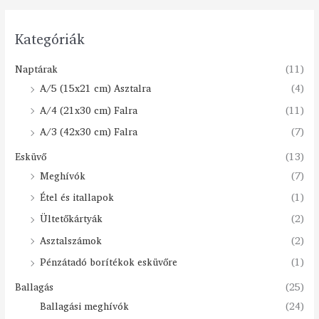
Kategóriák
Naptárak
(11)
A/5 (15x21 cm) Asztalra
(4)
A/4 (21x30 cm) Falra
(11)
A/3 (42x30 cm) Falra
(7)
Esküvő
(13)
Meghívók
(7)
Étel és itallapok
(1)
Ültetőkártyák
(2)
Asztalszámok
(2)
Pénzátadó borítékok esküvőre
(1)
Ballagás
(25)
Ballagási meghívók
(24)