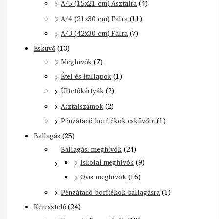
A/5 (15x21 cm) Asztalra
(4)
A/4 (21x30 cm) Falra
(11)
A/3 (42x30 cm) Falra
(7)
Esküvő
(13)
Meghívók
(7)
Étel és itallapok
(1)
Ültetőkártyák
(2)
Asztalszámok
(2)
Pénzátadó borítékok esküvőre
(1)
Ballagás
(25)
Ballagási meghívók
(24)
Iskolai meghívók
(9)
Ovis meghívók
(16)
Pénzátadó borítékok ballagásra
(1)
Keresztelő
(24)