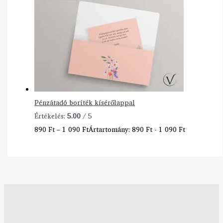
Pénzátadó boríték kísérőlappal
Értékelés:
5.00
/ 5
890
Ft
–
1 090
Ft
Ártartomány: 890 Ft - 1 090 Ft