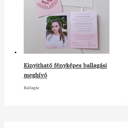
Kinyitható fényképes ballagási
meghívó
Ballagás