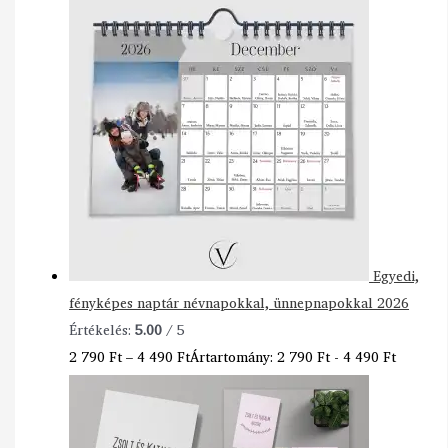
Egyedi,
fényképes naptár névnapokkal, ünnepnapokkal 2026
Értékelés:
5.00
/ 5
2 790
Ft
–
4 490
Ft
Ártartomány: 2 790 Ft - 4 490 Ft