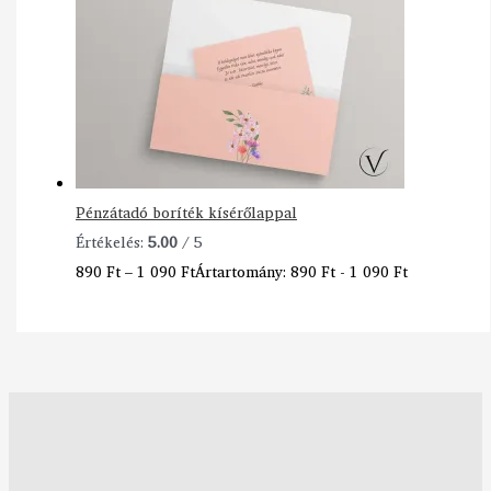
Pénzátadó boríték kísérőlappal
Értékelés:
5.00
/ 5
890
Ft
–
1 090
Ft
Ártartomány: 890 Ft - 1 090 Ft