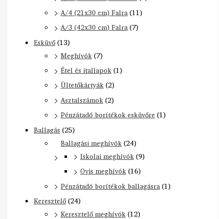
A/4 (21x30 cm) Falra
(11)
A/3 (42x30 cm) Falra
(7)
Esküvő
(13)
Meghívók
(7)
Étel és itallapok
(1)
Ültetőkártyák
(2)
Asztalszámok
(2)
Pénzátadó borítékok esküvőre
(1)
Ballagás
(25)
Ballagási meghívók
(24)
Iskolai meghívók
(9)
Ovis meghívók
(16)
Pénzátadó borítékok ballagásra
(1)
Keresztelő
(24)
Keresztelő meghívók
(12)