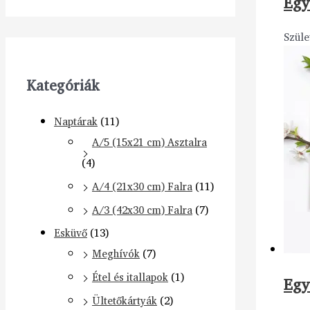
Egy
Szüle
Kategóriák
Naptárak
(11)
A/5 (15x21 cm) Asztalra
(4)
A/4 (21x30 cm) Falra
(11)
A/3 (42x30 cm) Falra
(7)
Esküvő
(13)
Meghívók
(7)
Étel és itallapok
(1)
Egy
Ültetőkártyák
(2)