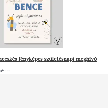
ecskés fényképes születésnapi meghívó
tésnap