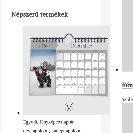
Népszerű termékek
Fén
Szüle
Egyedi, fényképes naptár
névnapokkal, ünnepnapokkal