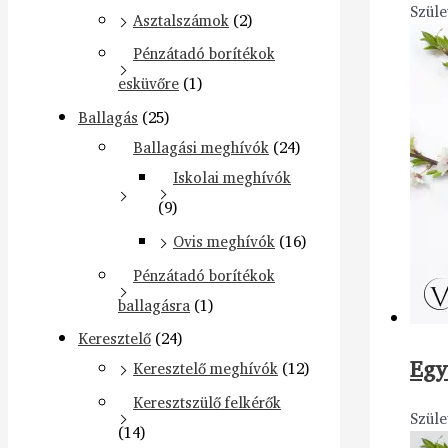
Szüle
Asztalszámok
(2)
Pénzátadó borítékok
esküvőre
(1)
Ballagás
(25)
Ballagási meghívók
(24)
Iskolai meghívók
(9)
Ovis meghívók
(16)
Pénzátadó borítékok
ballagásra
(1)
Keresztelő
(24)
Egy
Keresztelő meghívók
(12)
Keresztszülő felkérők
Szüle
(14)