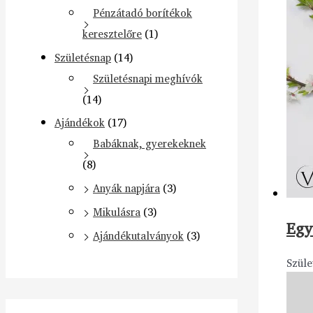
Pénzátadó borítékok
keresztelőre
(1)
Születésnap
(14)
Születésnapi meghívók
(14)
Ajándékok
(17)
Babáknak, gyerekeknek
(8)
Anyák napjára
(3)
Mikulásra
(3)
Egy
Ajándékutalványok
(3)
Szüle