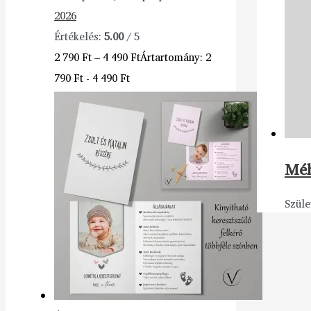
2026
Értékelés:
5.00
/ 5
2 790
Ft
–
4 490
Ft
Ártartomány: 2
790 Ft - 4 490 Ft
Méh
Szüle