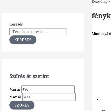
Kezdőlap
/
fényk
Keresés
Mind a(z) 6
KERESÉS
Szűrés ár szerint
Min ár
Max ár
SZŰRÉS