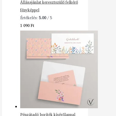
Állásajánlat keresztszülő felkérő
fényképpel
Értékelés:
5.00
/ 5
1 090
Ft
Pénzátadó boríték kísérőlappal