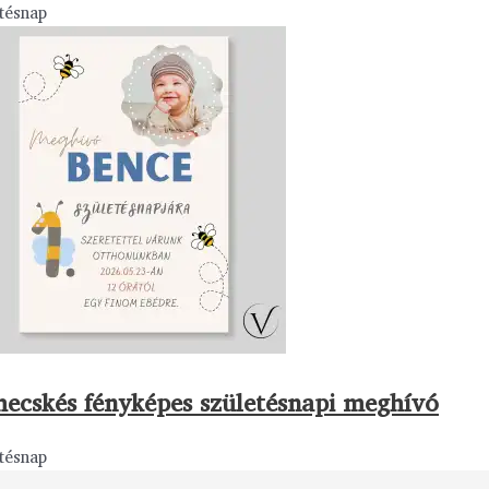
tésnap
ecskés fényképes születésnapi meghívó
tésnap