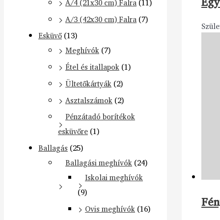
Egy
A/4 (21x30 cm) Falra
(11)
A/3 (42x30 cm) Falra
(7)
Szüle
Esküvő
(13)
Meghívók
(7)
Étel és itallapok
(1)
Ültetőkártyák
(2)
Asztalszámok
(2)
Pénzátadó borítékok
esküvőre
(1)
Ballagás
(25)
Ballagási meghívók
(24)
Iskolai meghívók
(9)
Fén
Ovis meghívók
(16)