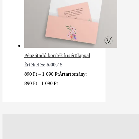
Pénzátadó boríték kísérőlappal
Értékelés:
5.00
/ 5
890
Ft
–
1 090
Ft
Ártartomány:
890 Ft - 1 090 Ft