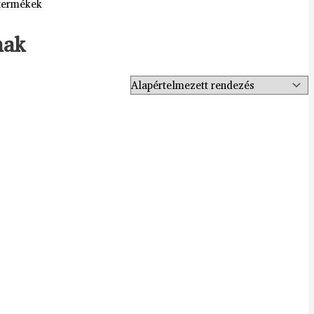
 termékek
nak