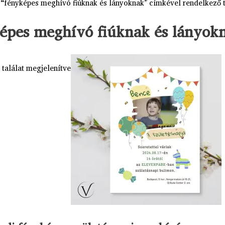
 “fényképes meghívó fiúknak és lányoknak” címkével rendelkező
épes meghívó fiúknak és lányok
 találat megjelenítve