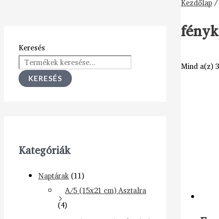
Kezdőlap
/
fényk
Keresés
Mind a(z) 3
KERESÉS
Kategóriák
Naptárak
(11)
A/5 (15x21 cm) Asztalra
(4)