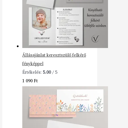
Állásajánlat keresztszülő felkérő
fényképpel
Értékelés:
5.00
/ 5
1 090
Ft