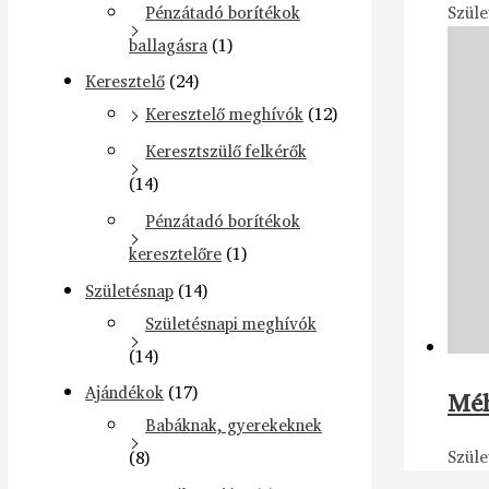
Pénzátadó borítékok
Szüle
ballagásra
(1)
Keresztelő
(24)
Keresztelő meghívók
(12)
Keresztszülő felkérők
(14)
Pénzátadó borítékok
keresztelőre
(1)
Születésnap
(14)
Születésnapi meghívók
(14)
Ajándékok
(17)
Méh
Babáknak, gyerekeknek
Szüle
(8)