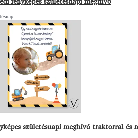
edi fényképes születésnapi meghívó
tésnap
yképes születésnapi meghívó traktorral és 