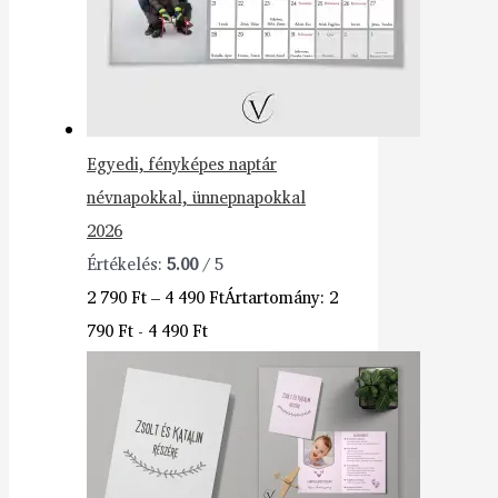
Egyedi, fényképes naptár
névnapokkal, ünnepnapokkal
2026
Értékelés:
5.00
/ 5
2 790
Ft
–
4 490
Ft
Ártartomány: 2
790 Ft - 4 490 Ft