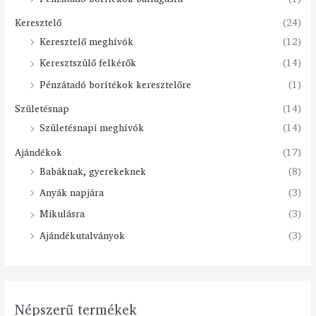
Keresztelő
(24)
Keresztelő meghívók
(12)
Keresztszülő felkérők
(14)
Pénzátadó borítékok keresztelőre
(1)
Születésnap
(14)
Születésnapi meghívók
(14)
Ajándékok
(17)
Babáknak, gyerekeknek
(8)
Anyák napjára
(3)
Mikulásra
(3)
Ajándékutalványok
(3)
Népszerű termékek