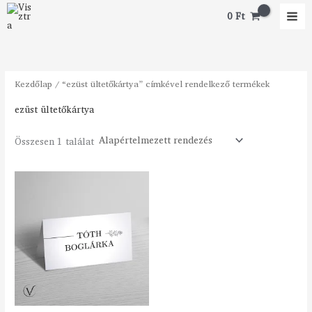
Skip
0
Ft
to
content
Kezdőlap
/ “ezüst ültetőkártya” címkével rendelkező termékek
ezüst ültetőkártya
Összesen 1 találat