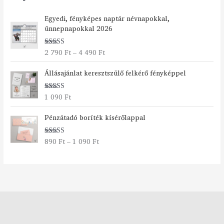
Á
Egyedi, fényképes naptár névnapokkal,
r
ünnepnapokkal 2026
t
a
2 790
Ft
–
4 490
Ft
Értékelés:
r
5.00
/ 5
t
Állásajánlat keresztszülő felkérő fényképpel
o
m
á
1 090
Ft
Értékelés:
n
5.00
/ 5
Á
y
Pénzátadó boríték kísérőlappal
r
:
t
2
890
Ft
–
1 090
Ft
Értékelés:
a
7
5.00
/ 5
r
9
t
0
o
m
F
á
t
n
-
y
4
:
4