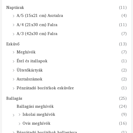
Naptárak
(11)
A/5 (15x21 cm) Asztalra
(4)
A/4 (21x30 cm) Falra
(11)
A/3 (42x30 cm) Falra
(7)
Esküvő
(13)
Meghívók
(7)
Étel és itallapok
(1)
Ültetőkártyák
(2)
Asztalszámok
(2)
Pénzátadó borítékok esküvőre
(1)
Ballagás
(25)
Ballagási meghívók
(24)
Iskolai meghívók
(9)
Ovis meghívók
(16)
Pénzátadó borítékok ballagásra
(1)