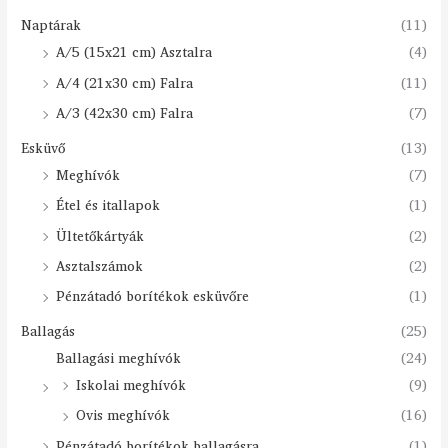
Naptárak
(11)
A/5 (15x21 cm) Asztalra
(4)
A/4 (21x30 cm) Falra
(11)
A/3 (42x30 cm) Falra
(7)
Esküvő
(13)
Meghívók
(7)
Étel és itallapok
(1)
Ültetőkártyák
(2)
Asztalszámok
(2)
Pénzátadó borítékok esküvőre
(1)
Ballagás
(25)
Ballagási meghívók
(24)
Iskolai meghívók
(9)
Ovis meghívók
(16)
Pénzátadó borítékok ballagásra
(1)