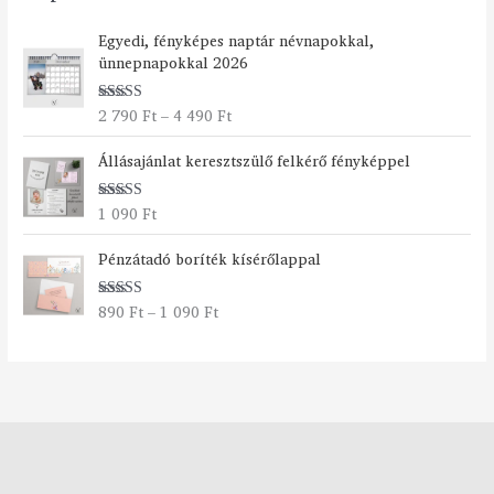
Á
Egyedi, fényképes naptár névnapokkal,
r
ünnepnapokkal 2026
t
a
2 790
Ft
–
4 490
Ft
Értékelés:
r
5.00
/ 5
t
Állásajánlat keresztszülő felkérő fényképpel
o
m
á
1 090
Ft
Értékelés:
n
5.00
/ 5
Á
y
Pénzátadó boríték kísérőlappal
r
:
t
2
890
Ft
–
1 090
Ft
Értékelés:
a
7
5.00
/ 5
r
9
t
0
o
m
F
á
t
n
-
y
4
:
4