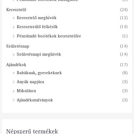
Keresztelő
(24)
Keresztelő meghívók
(12)
Keresztszülő felkérők
(14)
Pénzátadó borítékok keresztelőre
(1)
Születésnap
(14)
Születésnapi meghívók
(14)
Ajándékok
(17)
Babáknak, gyerekeknek
(8)
Anyák napjára
(3)
Mikulásra
(3)
Ajándékutalványok
(3)
Népszerű termékek