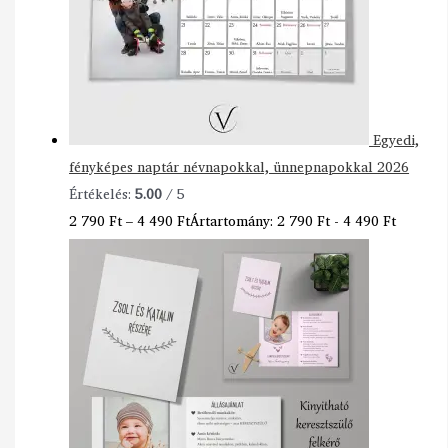
Egyedi,
fényképes naptár névnapokkal, ünnepnapokkal 2026
Értékelés:
5.00
/ 5
2 790
Ft
–
4 490
Ft
Ártartomány: 2 790 Ft - 4 490 Ft