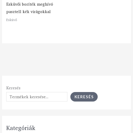
Esküvői boríték meghívó
pasztell kék virágokkal
Esküvő
Keresés
KERESÉS
Kategóriák