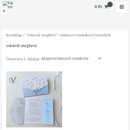
Skip
0
Ft
to
content
Kezdőlap
/ “esküvői meghívó” címkével rendelkező termékek
esküvői meghívó
Összesen 1 találat