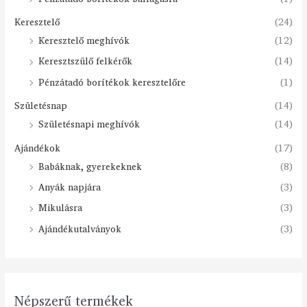
Keresztelő
(24)
Keresztelő meghívók
(12)
Keresztszülő felkérők
(14)
Pénzátadó borítékok keresztelőre
(1)
Születésnap
(14)
Születésnapi meghívók
(14)
Ajándékok
(17)
Babáknak, gyerekeknek
(8)
Anyák napjára
(3)
Mikulásra
(3)
Ajándékutalványok
(3)
Népszerű termékek