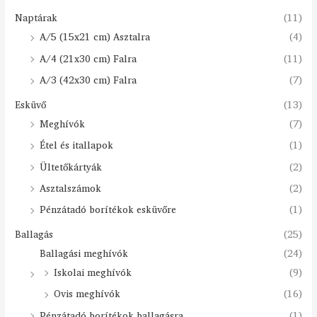
Naptárak
(11)
A/5 (15x21 cm) Asztalra
(4)
A/4 (21x30 cm) Falra
(11)
A/3 (42x30 cm) Falra
(7)
Esküvő
(13)
Meghívók
(7)
Étel és itallapok
(1)
Ültetőkártyák
(2)
Asztalszámok
(2)
Pénzátadó borítékok esküvőre
(1)
Ballagás
(25)
Ballagási meghívók
(24)
Iskolai meghívók
(9)
Ovis meghívók
(16)
Pénzátadó borítékok ballagásra
(1)