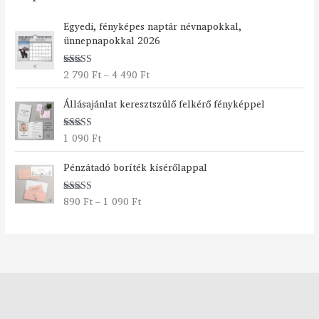
Á
Egyedi, fényképes naptár névnapokkal,
r
ünnepnapokkal 2026
t
a
2 790
Ft
–
4 490
Ft
Értékelés:
r
5.00
/ 5
t
Állásajánlat keresztszülő felkérő fényképpel
o
m
á
1 090
Ft
Értékelés:
n
5.00
/ 5
Á
y
Pénzátadó boríték kísérőlappal
r
:
t
2
890
Ft
–
1 090
Ft
Értékelés:
a
7
5.00
/ 5
r
9
t
0
o
m
F
á
t
n
-
y
4
:
4