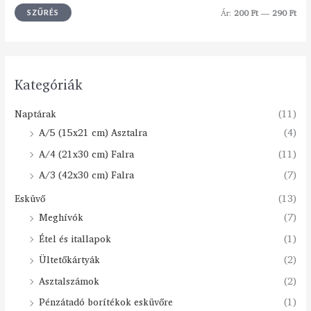
Ár:
200 Ft
—
290 Ft
SZŰRÉS
Kategóriák
Naptárak
(11)
A/5 (15x21 cm) Asztalra
(4)
A/4 (21x30 cm) Falra
(11)
A/3 (42x30 cm) Falra
(7)
Esküvő
(13)
Meghívók
(7)
Étel és itallapok
(1)
Ültetőkártyák
(2)
Asztalszámok
(2)
Pénzátadó borítékok esküvőre
(1)