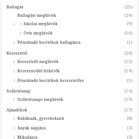
Ballagás
(25)
Ballagási meghívók
(24)
Iskolai meghívók
(9)
Ovis meghívók
(16)
Pénzátadó borítékok ballagásra
(1)
Keresztelő
(24)
Keresztelő meghívók
(12)
Keresztszülő felkérők
(14)
Pénzátadó borítékok keresztelőre
(1)
Születésnap
(14)
Születésnapi meghívók
(14)
Ajándékok
(17)
Babáknak, gyerekeknek
(8)
Anyák napjára
(3)
Mikulásra
(3)