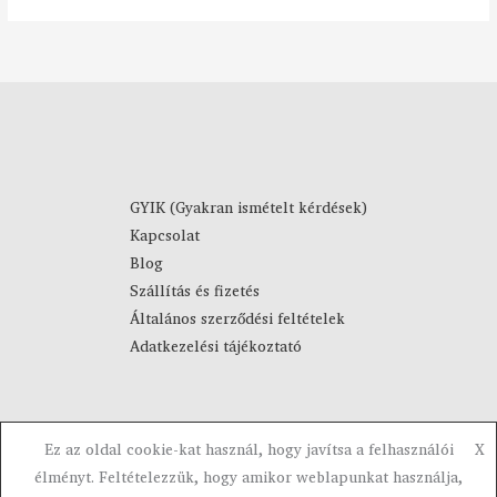
t
0
o
m
F
á
t
n
-
y
4
:
4
8
9
9
0
GYIK (Gyakran ismételt kérdések)
0
Kapcsolat
F
F
Blog
t
t
Szállítás és fizetés
-
Általános szerződési feltételek
1
Adatkezelési tájékoztató
0
9
0
F
Ez az oldal cookie-kat használ, hogy javítsa a felhasználói
X
t
Copyright © 2023-2026 Visztra. Powered by Visztra.
élményt. Feltételezzük, hogy amikor weblapunkat használja,