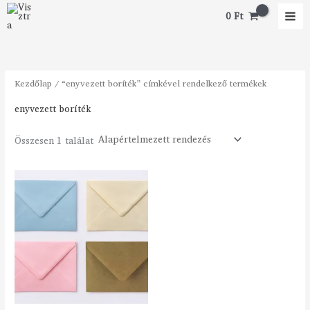
Skip
M
M
0
Ft
to
i
a
content
n
x
á
á
Kezdőlap
/ “enyvezett boríték” címkével rendelkező termékek
r
r
enyvezett boríték
Összesen 1 találat