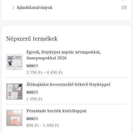
Ajándékutalványok
(3)
Népszerű termékek
Á
Egyedi, fényképes naptár névnapokkal,
r
ünnepnapokkal 2026
t
a
2 790
Ft
–
4 490
Ft
Értékelés:
r
5.00
/ 5
t
Állásajánlat keresztszülő felkérő fényképpel
o
m
á
1 090
Ft
Értékelés:
n
5.00
/ 5
Á
y
Pénzátadó boríték kísérőlappal
r
:
t
2
890
Ft
–
1 090
Ft
Értékelés:
a
7
5.00
/ 5
r
9