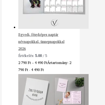
Egyedi, fényképes naptár
névnapokkal, ünnepnapokkal
2026
Értékelés:
5.00
/ 5
2 790
Ft
–
4 490
Ft
Ártartomány: 2
790 Ft - 4 490 Ft