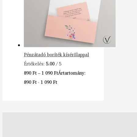
Pénzátadó boríték kísérőlappal
Értékelés:
5.00
/ 5
890
Ft
–
1 090
Ft
Ártartomány:
890 Ft - 1 090 Ft