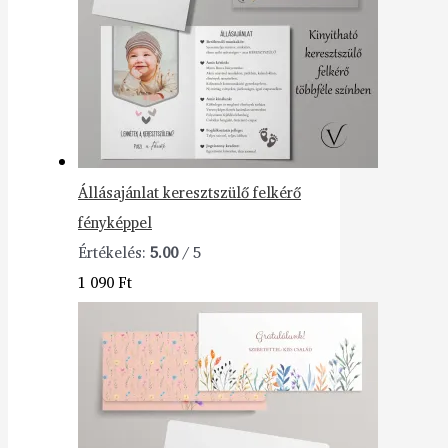
Állásajánlat keresztszülő felkérő
fényképpel
Értékelés:
5.00
/ 5
1 090
Ft