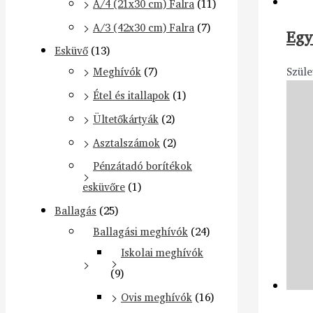
A/4 (21x30 cm) Falra
(11)
A/3 (42x30 cm) Falra
(7)
Egy
Esküvő
(13)
Szüle
Meghívók
(7)
Étel és itallapok
(1)
Ültetőkártyák
(2)
Asztalszámok
(2)
Pénzátadó borítékok
esküvőre
(1)
Ballagás
(25)
Ballagási meghívók
(24)
Iskolai meghívók
(9)
Ovis meghívók
(16)