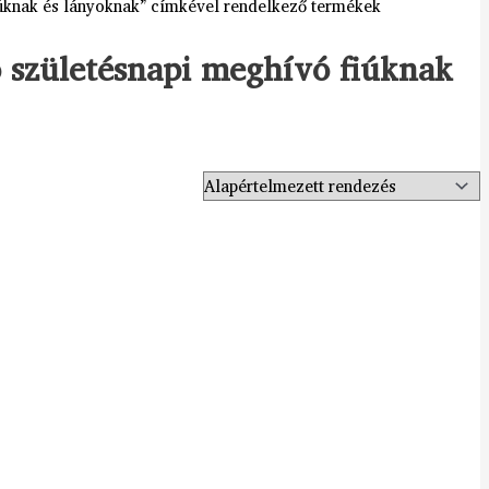
iúknak és lányoknak” címkével rendelkező termékek
ó születésnapi meghívó fiúknak