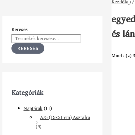
Kezdőlap
/
egyed
Keresés
és lá
KERESÉS
Mind a(z) 3
Kategóriák
Naptárak
(11)
A/5 (15x21 cm) Asztalra
(4)