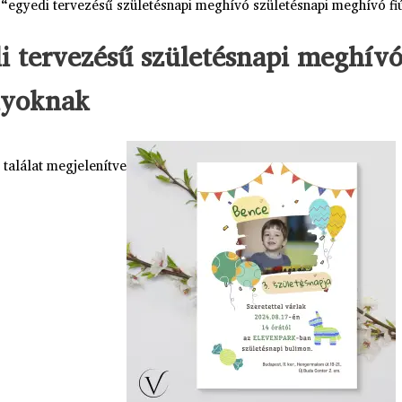
 “egyedi tervezésű születésnapi meghívó születésnapi meghívó f
i tervezésű születésnapi meghív
nyoknak
 találat megjelenítve