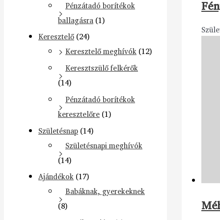
Fén
Pénzátadó borítékok
ballagásra
(1)
Szüle
Keresztelő
(24)
Keresztelő meghívók
(12)
Keresztszülő felkérők
(14)
Pénzátadó borítékok
keresztelőre
(1)
Születésnap
(14)
Születésnapi meghívók
(14)
Ajándékok
(17)
Babáknak, gyerekeknek
Méh
(8)