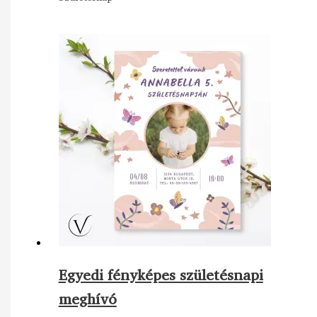
Egyedi fényképes születésnapi
meghívó