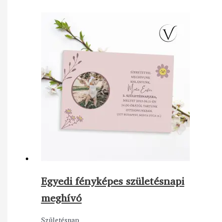
Egyedi fényképes születésnapi
meghívó
Születésnap