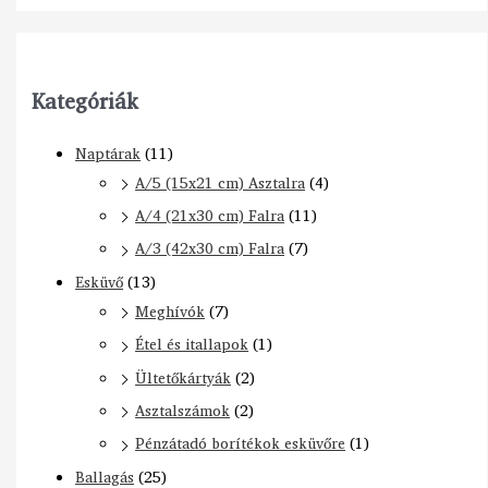
Kategóriák
Naptárak
(11)
A/5 (15x21 cm) Asztalra
(4)
A/4 (21x30 cm) Falra
(11)
A/3 (42x30 cm) Falra
(7)
Esküvő
(13)
Meghívók
(7)
Étel és itallapok
(1)
Ültetőkártyák
(2)
Asztalszámok
(2)
Pénzátadó borítékok esküvőre
(1)
Ballagás
(25)