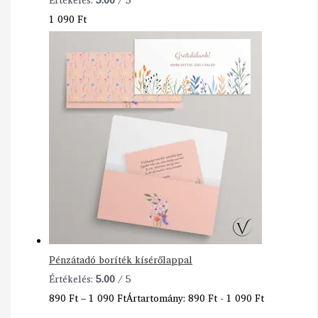
1 090
Ft
Pénzátadó boríték kísérőlappal
Értékelés:
5.00
/ 5
890
Ft
–
1 090
Ft
Ártartomány: 890 Ft - 1 090 Ft