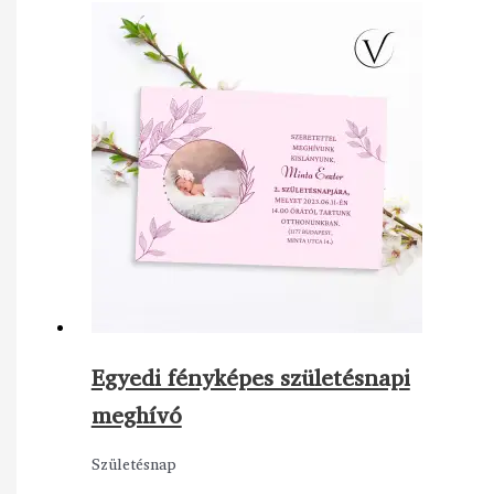
Egyedi fényképes születésnapi
meghívó
Születésnap