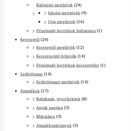
Ballagási meghívók
(24)
Iskolai meghívók
(9)
Ovis meghívók
(16)
Pénzátadó borítékok ballagásra
(1)
Keresztelő
(24)
Keresztelő meghívók
(12)
Keresztszülő felkérők
(14)
Pénzátadó borítékok keresztelőre
(1)
Születésnap
(14)
Születésnapi meghívók
(14)
Ajándékok
(17)
Babáknak, gyerekeknek
(8)
Anyák napjára
(3)
Mikulásra
(3)
Ajándékutalványok
(3)