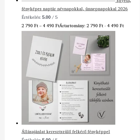
Egyedi,
fényképes naptár névnapokkal, ünnepnapokkal 2026
Értékelés:
5.00
/ 5
2 790
Ft
–
4 490
Ft
Ártartomány: 2 790 Ft - 4 490 Ft
Állásajánlat keresztszülő felkérő fényképpel
Értékelés:
5.00
/ 5