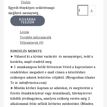
Törlés
Egyedi fényképes születésnapi
-
+
meghívó mennyiség
KOSÁRBA
TESZEM
Leírás
További információk
Vélemények (0)
RENDELÉS MENETE:
➤ Válaszd ki a kívánt variációt és mennyiséget, tedd a
kosárba, majd rendeld meg.
➤ 1 munkanapon belül felveszem Veled a kapcsolatot a
rendeléskor megadott e-mail címen a készítéshez
szükséges adatok bekérése céljából. (Nyugodtan írhatsz
Te is: info@visztra.com)
➤ Miután kézhez kaptam az adatokat, és megtörtént a
fizetés (bankkártyával vagy átutalással), látványtervet
küldök jóváhagyásra, amelyen szükség esetén még 2
alkalommal felár nélkül kérhetsz módosítást. (Minden