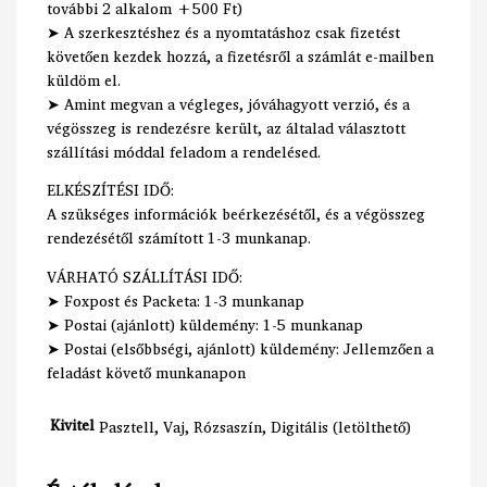
további 2 alkalom +500 Ft)
➤ A szerkesztéshez és a nyomtatáshoz csak fizetést
követően kezdek hozzá, a fizetésről a számlát e-mailben
küldöm el.
➤ Amint megvan a végleges, jóváhagyott verzió, és a
végösszeg is rendezésre került, az általad választott
szállítási móddal feladom a rendelésed.
ELKÉSZÍTÉSI IDŐ:
A szükséges információk beérkezésétől, és a végösszeg
rendezésétől számított 1-3 munkanap.
VÁRHATÓ SZÁLLÍTÁSI IDŐ:
➤ Foxpost és Packeta: 1-3 munkanap
➤ Postai (ajánlott) küldemény: 1-5 munkanap
➤ Postai (elsőbbségi, ajánlott) küldemény: Jellemzően a
feladást követő munkanapon
Kivitel
Pasztell, Vaj, Rózsaszín, Digitális (letölthető)