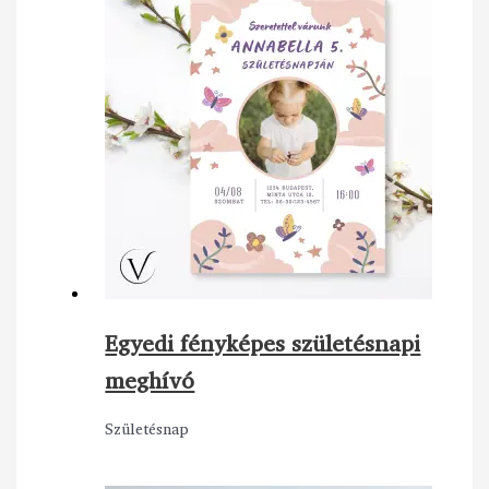
Egyedi fényképes születésnapi
meghívó
Születésnap