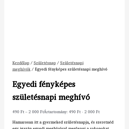
Kezdőlap
/
Születésnap
/
Születésnapi
meghívók
/ Egyedi fényképes születésnapi meghívó
Egyedi fényképes
születésnapi meghívó
490
Ft
–
2 000
Ft
Ártartomány: 490 Ft - 2 000 Ft
Hamarosan itt a gyermeked születésnapja, és szeretnéd
egy igazán egyedi meghívóval meglepni a rokonokat,