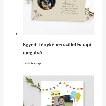
Egyedi fényképes születésnapi
meghívó
Születésnap