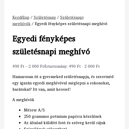
Kezdőlap
/
Születésnap
/
Születésnapi
meghívók
/ Egyedi fényképes születésnapi meghívó
Egyedi fényképes
születésnapi meghívó
490
Ft
–
2 000
Ft
Ártartomány: 490 Ft - 2 000 Ft
Hamarosan itt a gyermeked születésnapja, és szeretnéd
egy igazán egyedi meghívóval meglepni a rokonokat,
barátokat? Itt van, amit keresel!
A meghívók
Mérete A/5
250 grammos prémium papírra készülnek
Az általad küldött fotó és szöveg kerül rájuk
Színviláguk választható