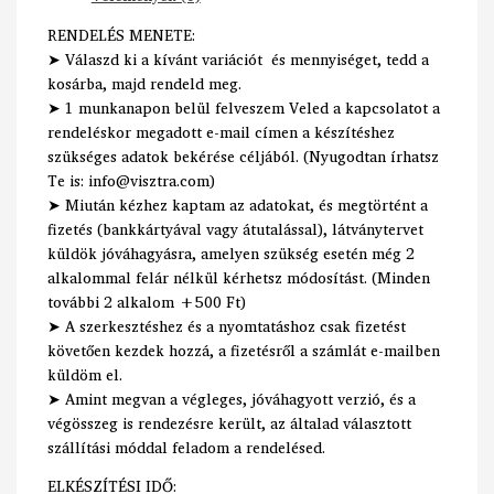
RENDELÉS MENETE:
➤ Válaszd ki a kívánt variációt és mennyiséget, tedd a
kosárba, majd rendeld meg.
➤ 1 munkanapon belül felveszem Veled a kapcsolatot a
rendeléskor megadott e-mail címen a készítéshez
szükséges adatok bekérése céljából. (Nyugodtan írhatsz
Te is: info@visztra.com)
➤ Miután kézhez kaptam az adatokat, és megtörtént a
fizetés (bankkártyával vagy átutalással), látványtervet
küldök jóváhagyásra, amelyen szükség esetén még 2
alkalommal felár nélkül kérhetsz módosítást. (Minden
további 2 alkalom +500 Ft)
➤ A szerkesztéshez és a nyomtatáshoz csak fizetést
követően kezdek hozzá, a fizetésről a számlát e-mailben
küldöm el.
➤ Amint megvan a végleges, jóváhagyott verzió, és a
végösszeg is rendezésre került, az általad választott
szállítási móddal feladom a rendelésed.
ELKÉSZÍTÉSI IDŐ: