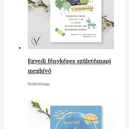
Egyedi fényképes születésnapi
meghívó
Születésnap