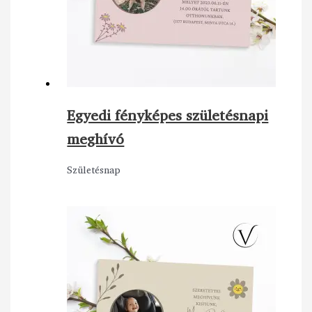
Egyedi fényképes születésnapi
meghívó
Születésnap