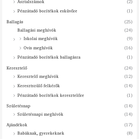
Asztalszámok
(2)
Pénzátadó borítékok esküvőre
(1)
Ballagás
(25)
Ballagási meghívók
(24)
Iskolai meghívók
(9)
Ovis meghívók
(16)
Pénzátadó borítékok ballagásra
(1)
Keresztelő
(24)
Keresztelő meghívók
(12)
Keresztszülő felkérők
(14)
Pénzátadó borítékok keresztelőre
(1)
Születésnap
(14)
Születésnapi meghívók
(14)
Ajándékok
(17)
Babáknak, gyerekeknek
(8)