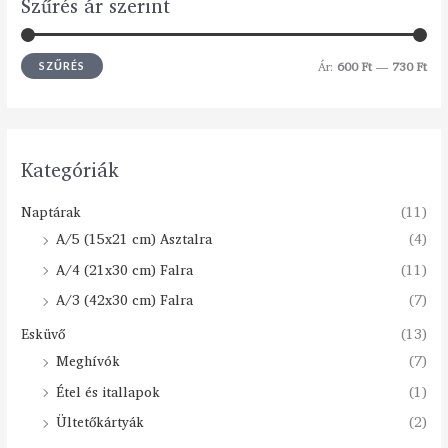
Szűrés ár szerint
Ár:
600 Ft
—
730 Ft
SZŰRÉS
Kategóriák
Naptárak
(11)
A/5 (15x21 cm) Asztalra
(4)
A/4 (21x30 cm) Falra
(11)
A/3 (42x30 cm) Falra
(7)
Esküvő
(13)
Meghívók
(7)
Étel és itallapok
(1)
Ültetőkártyák
(2)