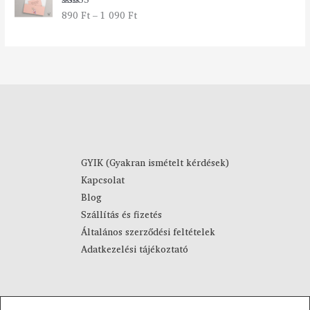
t
2
890
Ft
–
1 090
Ft
Értékelés:
a
7
5.00
/ 5
r
9
t
0
o
m
F
á
t
n
-
y
4
:
4
8
9
9
0
GYIK (Gyakran ismételt kérdések)
0
Kapcsolat
F
F
Blog
t
t
Szállítás és fizetés
-
Általános szerződési feltételek
1
Adatkezelési tájékoztató
0
9
0
F