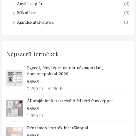
Anyák napjára
(3)
Mikulásra
(3)
Ajándékutalványok
(3)
Népszerű termékek
Á
Egyedi, fényképes naptár névnapokkal,
r
ünnepnapokkal 2026
t
a
2 790
Ft
–
4 490
Ft
Értékelés:
r
5.00
/ 5
t
Állásajánlat keresztszülő felkérő fényképpel
o
m
á
1 090
Ft
Értékelés:
n
5.00
/ 5
Á
y
Pénzátadó boríték kísérőlappal
r
: