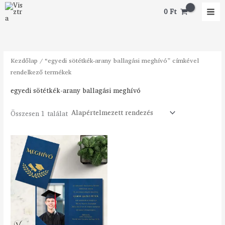
Skip
M
M
0
Ft
to
i
a
content
n
x
á
á
Kezdőlap
/ “egyedi sötétkék-arany ballagási meghívó” címkével
r
r
rendelkező termékek
egyedi sötétkék-arany ballagási meghívó
Összesen 1 találat