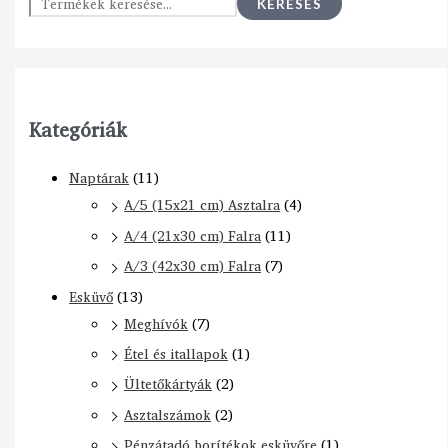
KERESÉS
Kategóriák
Naptárak
(11)
A/5 (15x21 cm) Asztalra
(4)
A/4 (21x30 cm) Falra
(11)
A/3 (42x30 cm) Falra
(7)
Esküvő
(13)
Meghívók
(7)
Étel és itallapok
(1)
Ültetőkártyák
(2)
Asztalszámok
(2)
Pénzátadó borítékok esküvőre
(1)