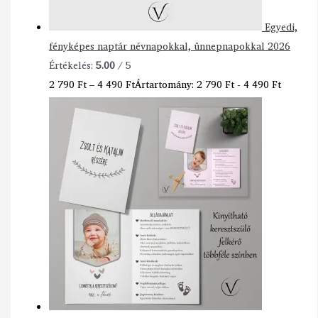
Egyedi,
fényképes naptár névnapokkal, ünnepnapokkal 2026
Értékelés:
5.00
/ 5
2 790
Ft
–
4 490
Ft
Ártartomány: 2 790 Ft - 4 490 Ft