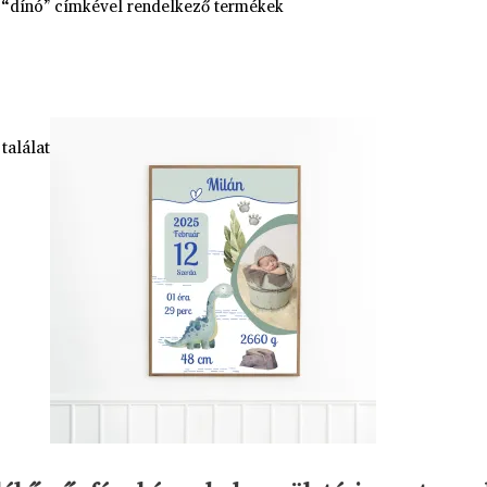
 “dínó” címkével rendelkező termékek
találat