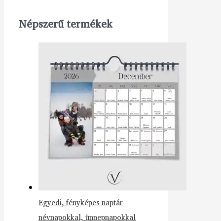
Népszerű termékek
Egyedi, fényképes naptár
névnapokkal, ünnepnapokkal