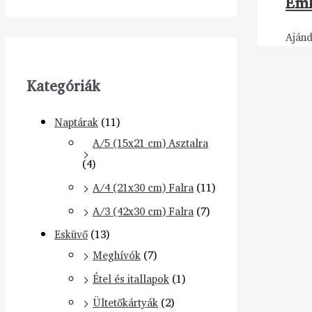
Eml
Aján
Kategóriák
Naptárak
(11)
A/5 (15x21 cm) Asztalra
(4)
A/4 (21x30 cm) Falra
(11)
A/3 (42x30 cm) Falra
(7)
Esküvő
(13)
Meghívók
(7)
Étel és itallapok
(1)
Ültetőkártyák
(2)