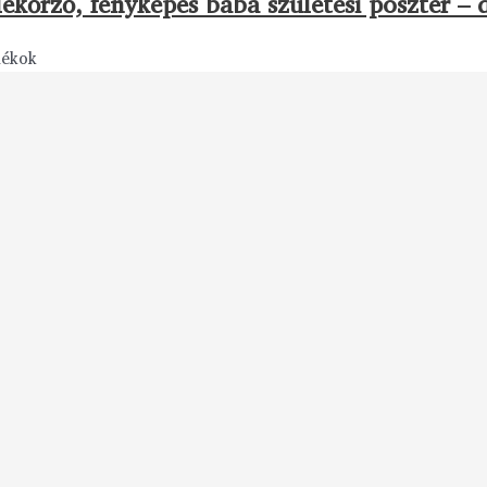
ékőrző, fényképes baba születési poszter – 
dékok