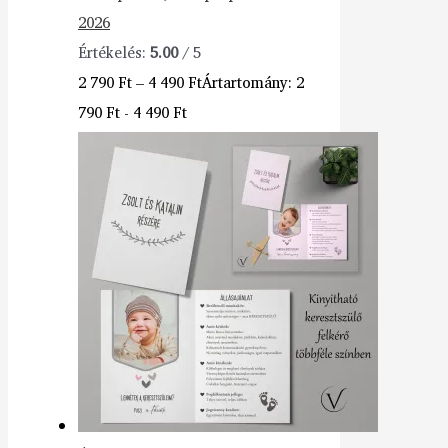
2026
Értékelés:
5.00
/ 5
2 790
Ft
–
4 490
Ft
Ártartomány: 2
790 Ft - 4 490 Ft