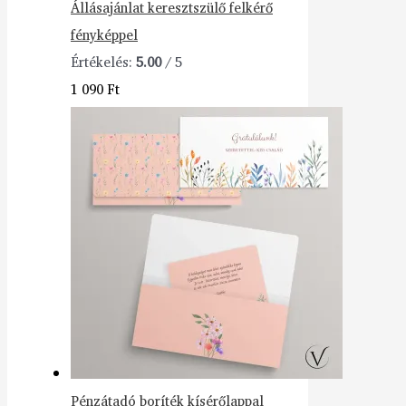
Állásajánlat keresztszülő felkérő
fényképpel
Értékelés:
5.00
/ 5
1 090
Ft
Pénzátadó boríték kísérőlappal