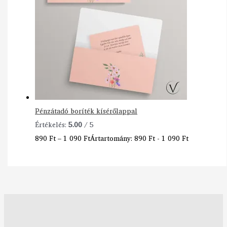
Pénzátadó boríték kísérőlappal
Értékelés:
5.00
/ 5
890
Ft
–
1 090
Ft
Ártartomány: 890 Ft - 1 090 Ft