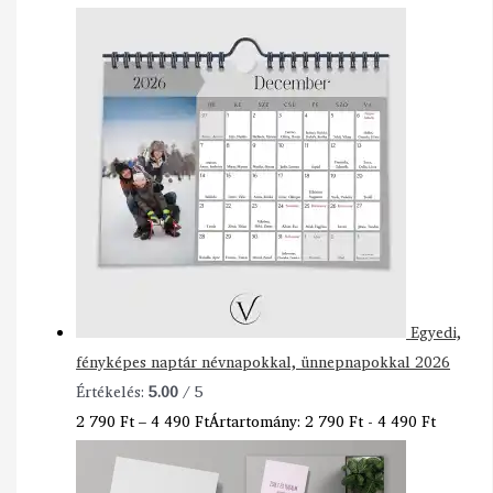
Egyedi,
fényképes naptár névnapokkal, ünnepnapokkal 2026
Értékelés:
5.00
/ 5
2 790
Ft
–
4 490
Ft
Ártartomány: 2 790 Ft - 4 490 Ft