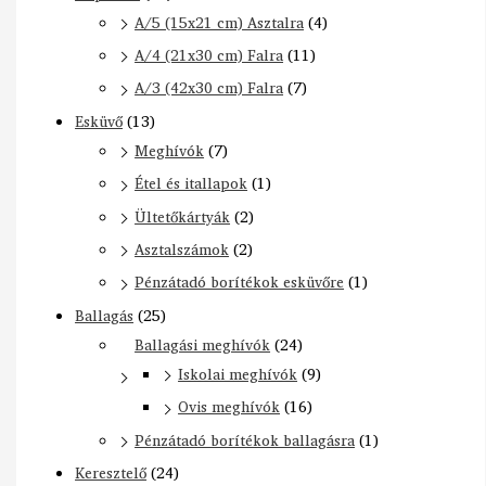
A/5 (15x21 cm) Asztalra
(4)
A/4 (21x30 cm) Falra
(11)
A/3 (42x30 cm) Falra
(7)
Esküvő
(13)
Meghívók
(7)
Étel és itallapok
(1)
Ültetőkártyák
(2)
Asztalszámok
(2)
Pénzátadó borítékok esküvőre
(1)
Ballagás
(25)
Ballagási meghívók
(24)
Iskolai meghívók
(9)
Ovis meghívók
(16)
Pénzátadó borítékok ballagásra
(1)
Keresztelő
(24)