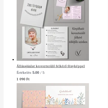
Állásajánlat keresztszülő felkérő fényképpel
Értékelés:
5.00
/ 5
1 090
Ft