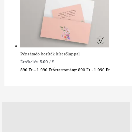
Pénzátadó boríték kísérőlappal
Értékelés:
5.00
/ 5
890
Ft
–
1 090
Ft
Ártartomány: 890 Ft - 1 090 Ft