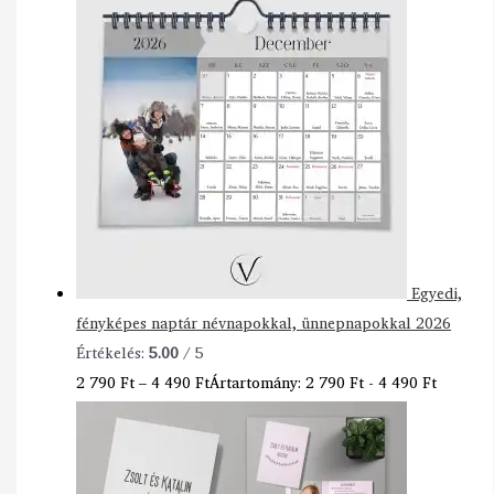
Egyedi,
fényképes naptár névnapokkal, ünnepnapokkal 2026
Értékelés:
5.00
/ 5
2 790
Ft
–
4 490
Ft
Ártartomány: 2 790 Ft - 4 490 Ft