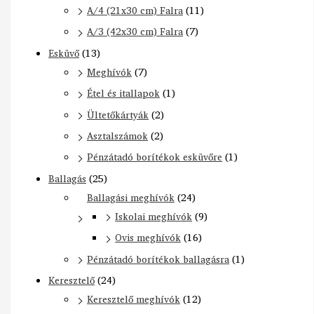
A/4 (21x30 cm) Falra
(11)
A/3 (42x30 cm) Falra
(7)
Esküvő
(13)
Meghívók
(7)
Étel és itallapok
(1)
Ültetőkártyák
(2)
Asztalszámok
(2)
Pénzátadó borítékok esküvőre
(1)
Ballagás
(25)
Ballagási meghívók
(24)
Iskolai meghívók
(9)
Ovis meghívók
(16)
Pénzátadó borítékok ballagásra
(1)
Keresztelő
(24)
Keresztelő meghívók
(12)