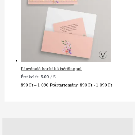
Pénzátadó boríték kísérőlappal
Értékelés:
5.00
/ 5
890
Ft
–
1 090
Ft
Ártartomány: 890 Ft - 1 090 Ft