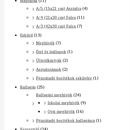
Naptárak
(11)
A/5 (15x21 cm) Asztalra
(4)
A/4 (21x30 cm) Falra
(11)
A/3 (42x30 cm) Falra
(7)
Esküvő
(13)
Meghívók
(7)
Étel és itallapok
(1)
Ültetőkártyák
(2)
Asztalszámok
(2)
Pénzátadó borítékok esküvőre
(1)
Ballagás
(25)
Ballagási meghívók
(24)
Iskolai meghívók
(9)
Ovis meghívók
(16)
Pénzátadó borítékok ballagásra
(1)
Keresztelő
(24)