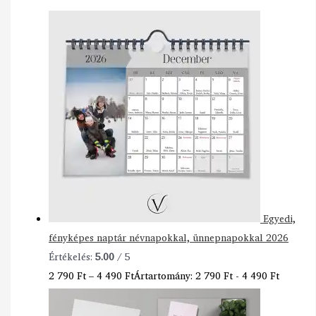
Egyedi,
fényképes naptár névnapokkal, ünnepnapokkal 2026
Értékelés:
5.00
/ 5
2 790
Ft
–
4 490
Ft
Ártartomány: 2 790 Ft - 4 490 Ft