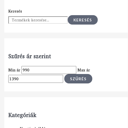
Keresés
KERESÉS
Szűrés ár szerint
Min ár
Max ár
SZŰRÉS
Kategóriák