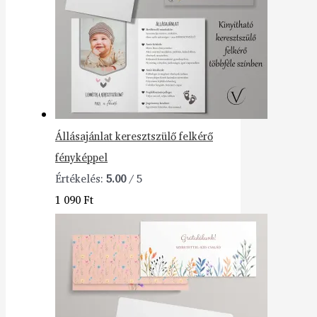
Állásajánlat keresztszülő felkérő
fényképpel
Értékelés:
5.00
/ 5
1 090
Ft