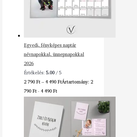
Egyedi, fényképes naptár
névnapokkal, ünnepnapokkal
2026
Értékelés:
5.00
/ 5
2 790
Ft
–
4 490
Ft
Ártartomány: 2
790 Ft - 4 490 Ft