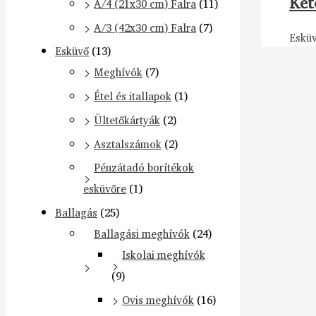
Két
A/4 (21x30 cm) Falra
(11)
A/3 (42x30 cm) Falra
(7)
Eskü
Esküvő
(13)
Meghívók
(7)
Étel és itallapok
(1)
Ültetőkártyák
(2)
Asztalszámok
(2)
Pénzátadó borítékok
esküvőre
(1)
Ballagás
(25)
Ballagási meghívók
(24)
Iskolai meghívók
(9)
Ovis meghívók
(16)