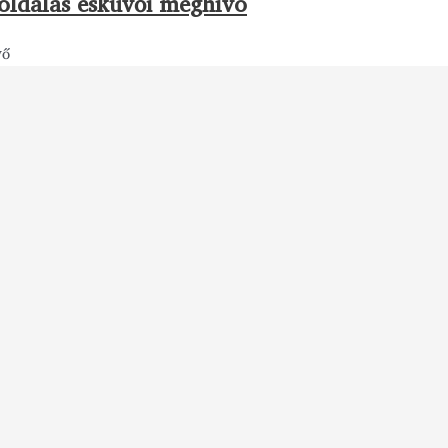
oldalas esküvői meghívó
vő