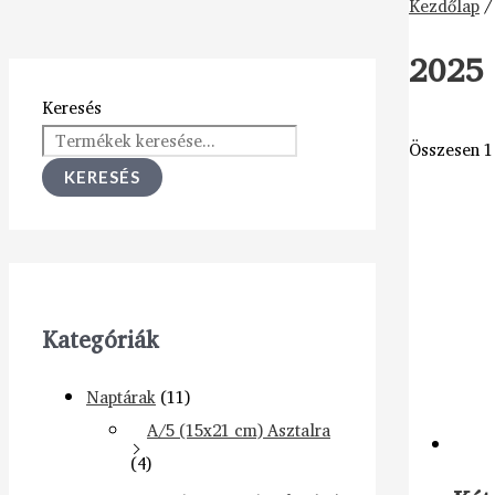
Kezdőlap
/
2025 
Keresés
Összesen 1 
KERESÉS
Kategóriák
Naptárak
(11)
A/5 (15x21 cm) Asztalra
(4)