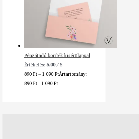
Pénzátadó boríték kísérőlappal
Értékelés:
5.00
/ 5
890
Ft
–
1 090
Ft
Ártartomány:
890 Ft - 1 090 Ft