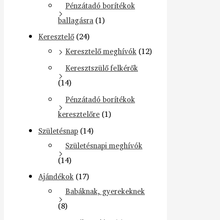
Pénzátadó borítékok
ballagásra
(1)
Keresztelő
(24)
Keresztelő meghívók
(12)
Keresztszülő felkérők
(14)
Pénzátadó borítékok
keresztelőre
(1)
Születésnap
(14)
Születésnapi meghívók
(14)
Ajándékok
(17)
Babáknak, gyerekeknek
(8)