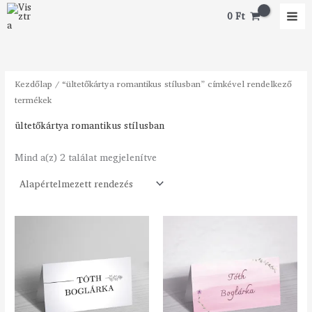
Skip
0
Ft
to
content
Kezdőlap
/ “ültetőkártya romantikus stílusban” címkével rendelkező
termékek
ültetőkártya romantikus stílusban
Mind a(z) 2 találat megjelenítve