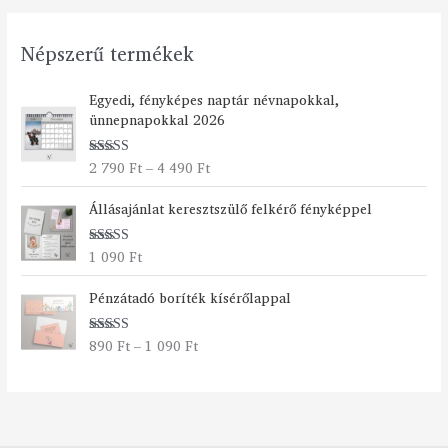
Népszerű termékek
Á
Egyedi, fényképes naptár névnapokkal,
r
ünnepnapokkal 2026
t
a
2 790
Ft
–
4 490
Ft
Értékelés:
r
5.00
/ 5
t
Állásajánlat keresztszülő felkérő fényképpel
o
m
á
1 090
Ft
Értékelés:
n
5.00
/ 5
Á
y
Pénzátadó boríték kísérőlappal
r
:
t
2
890
Ft
–
1 090
Ft
Értékelés:
a
7
5.00
/ 5
r
9
t
0
o
m
F