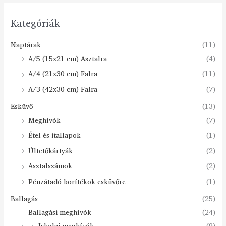
Kategóriák
Naptárak
(11)
A/5 (15x21 cm) Asztalra
(4)
A/4 (21x30 cm) Falra
(11)
A/3 (42x30 cm) Falra
(7)
Esküvő
(13)
Meghívók
(7)
Étel és itallapok
(1)
Ültetőkártyák
(2)
Asztalszámok
(2)
Pénzátadó borítékok esküvőre
(1)
Ballagás
(25)
Ballagási meghívók
(24)