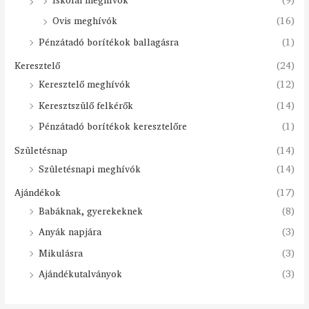
Iskolai meghívók
(9)
Ovis meghívók
(16)
Pénzátadó borítékok ballagásra
(1)
Keresztelő
(24)
Keresztelő meghívók
(12)
Keresztszülő felkérők
(14)
Pénzátadó borítékok keresztelőre
(1)
Születésnap
(14)
Születésnapi meghívók
(14)
Ajándékok
(17)
Babáknak, gyerekeknek
(8)
Anyák napjára
(3)
Mikulásra
(3)
Ajándékutalványok
(3)