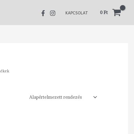
0
Ft
KAPCSOLAT
mékek