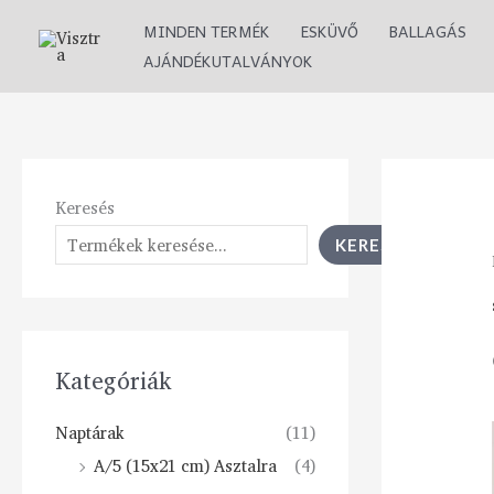
Skip
MINDEN TERMÉK
ESKÜVŐ
BALLAGÁS
to
AJÁNDÉKUTALVÁNYOK
content
Keresés
KERESÉS
Kategóriák
Naptárak
(11)
A/5 (15x21 cm) Asztalra
(4)