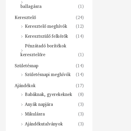
ballagásra
(1)
Keresztelő
(24)
Keresztelő meghívók
(12)
Keresztszülő felkérők
(14)
Pénzátadó borítékok
keresztelőre
(1)
Születésnap
(14)
Születésnapi meghívók
(14)
Ajándékok
(17)
Babáknak, gyerekeknek
(8)
Anyák napjára
(3)
Mikulásra
(3)
Ajándékutalványok
(3)