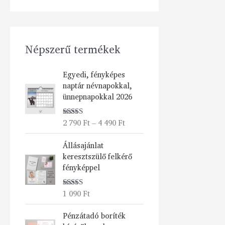
Népszerű termékek
Á
Egyedi, fényképes
r
naptár névnapokkal,
t
ünnepnapokkal 2026
a
r
2 790
Ft
–
4 490
Ft
Értékelés:
t
5.00
/ 5
o
Állásajánlat
m
keresztszülő felkérő
á
fényképpel
n
y
:
1 090
Ft
Értékelés:
2
5.00
/ 5
Á
7
Pénzátadó boríték
r
9