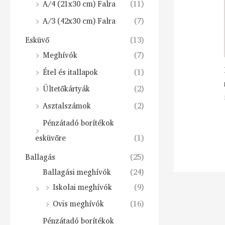
A/4 (21x30 cm) Falra
(11)
A/3 (42x30 cm) Falra
(7)
Esküvő
(13)
Meghívók
(7)
Étel és itallapok
(1)
Ültetőkártyák
(2)
Asztalszámok
(2)
Pénzátadó borítékok
esküvőre
(1)
Ballagás
(25)
Ballagási meghívók
(24)
Iskolai meghívók
(9)
Ovis meghívók
(16)
Pénzátadó borítékok