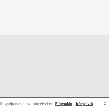
lfogadja ezeket az irányelveket.
Elfogadás
Irányelvek
X