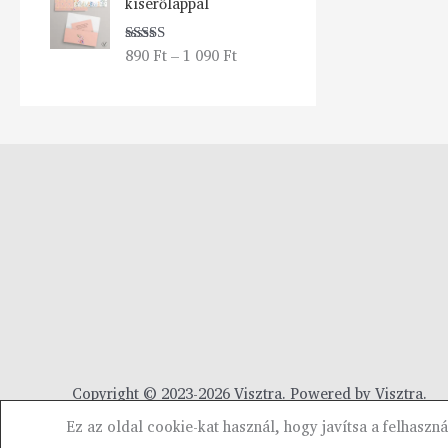
kísérőlappal
t
0
a
890
Ft
–
1 090
Ft
Értékelés:
r
F
5.00
/ 5
t
t
o
-
m
4
á
4
n
9
y
0
:
8
F
9
t
0
F
t
-
1
Copyright © 2023-2026 Visztra. Powered by Visztra.
0
Ez az oldal cookie-kat használ, hogy javítsa a felhaszn
9