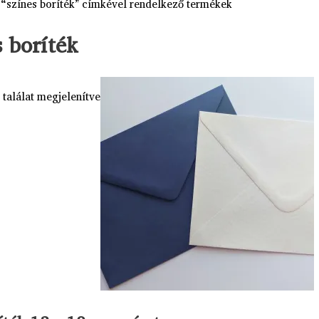
 “színes boríték” címkével rendelkező termékek
s boríték
 találat megjelenítve