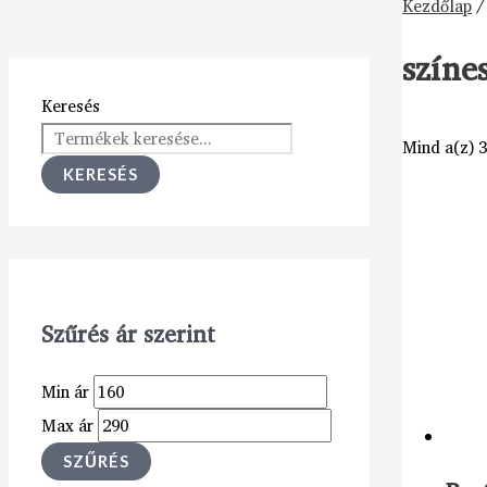
Kezdőlap
/
színe
Keresés
Mind a(z) 3
KERESÉS
Szűrés ár szerint
Min ár
Max ár
SZŰRÉS