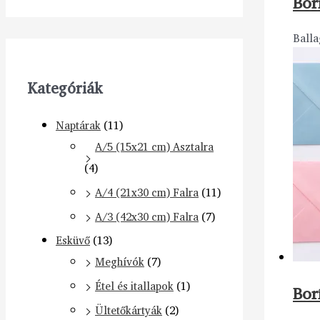
Bor
Balla
Kategóriák
Naptárak
(11)
A/5 (15x21 cm) Asztalra
(4)
A/4 (21x30 cm) Falra
(11)
A/3 (42x30 cm) Falra
(7)
Esküvő
(13)
Meghívók
(7)
Étel és itallapok
(1)
Bor
Ültetőkártyák
(2)