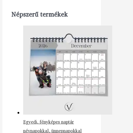
Népszerű termékek
Egyedi, fényképes naptár
névnapokkal, ünnepnapokkal