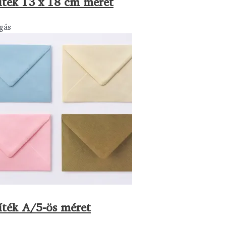
íték 13 x 18 cm méret
gás
íték A/5-ös méret