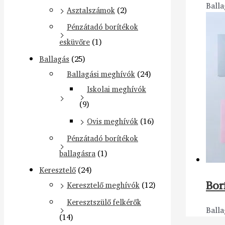
Balla
Asztalszámok
(2)
Pénzátadó borítékok
esküvőre
(1)
Ballagás
(25)
Ballagási meghívók
(24)
Iskolai meghívók
(9)
Ovis meghívók
(16)
Pénzátadó borítékok
ballagásra
(1)
Keresztelő
(24)
Bor
Keresztelő meghívók
(12)
Keresztszülő felkérők
Balla
(14)