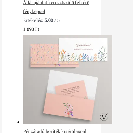
Állásajánlat keresztszülő felkérő
fényképpel
Értékelés:
5.00
/ 5
1 090
Ft
Pénzátadó boríték kísérőlappal