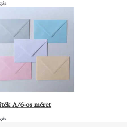
gás
íték A/6-os méret
gás