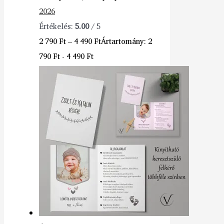
2026
Értékelés:
5.00
/ 5
2 790
Ft
–
4 490
Ft
Ártartomány: 2
790 Ft - 4 490 Ft