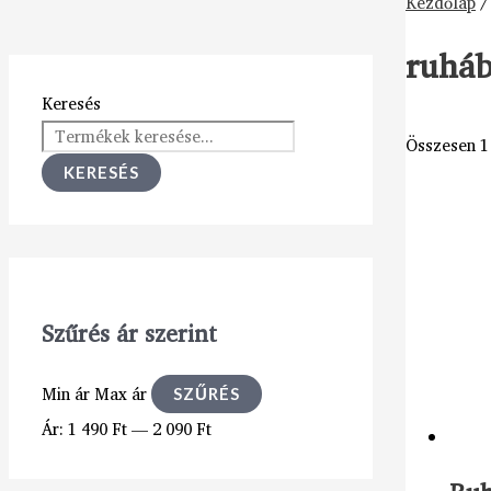
Kezdőlap
/
ruháb
Keresés
Összesen 1 
KERESÉS
Szűrés ár szerint
Min ár
Max ár
SZŰRÉS
Ár:
1 490 Ft
—
2 090 Ft