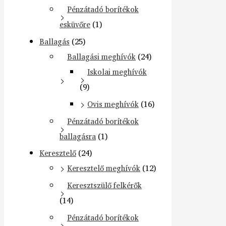
Pénzátadó borítékok
esküvőre
(1)
Ballagás
(25)
Ballagási meghívók
(24)
Iskolai meghívók
(9)
Ovis meghívók
(16)
Pénzátadó borítékok
ballagásra
(1)
Keresztelő
(24)
Keresztelő meghívók
(12)
Keresztszülő felkérők
(14)
Pénzátadó borítékok