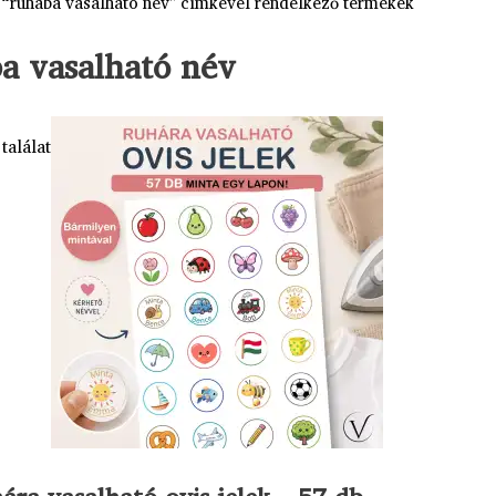
 “ruhába vasalható név” címkével rendelkező termékek
a vasalható név
találat