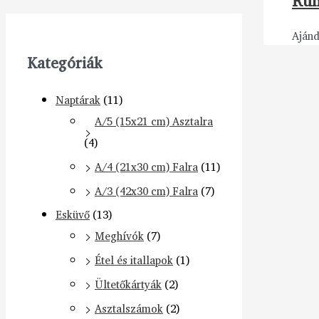
Ruh
Aján
Kategóriák
Naptárak
(11)
A/5 (15x21 cm) Asztalra
(4)
A/4 (21x30 cm) Falra
(11)
A/3 (42x30 cm) Falra
(7)
Esküvő
(13)
Meghívók
(7)
Étel és itallapok
(1)
Ültetőkártyák
(2)
Asztalszámok
(2)