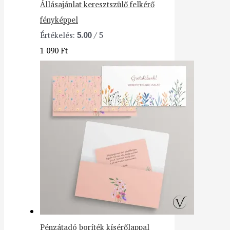
Állásajánlat keresztszülő felkérő
fényképpel
Értékelés:
5.00
/ 5
1 090
Ft
Pénzátadó boríték kísérőlappal