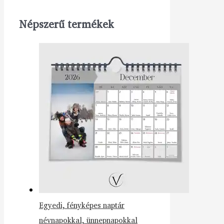
Népszerű termékek
Egyedi, fényképes naptár
névnapokkal, ünnepnapokkal