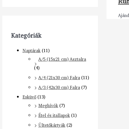
Ruh
Aján
Kategóriák
Naptárak
(11)
A/5 (15x21 cm) Asztalra
(4)
A/4 (21x30 cm) Falra
(11)
A/3 (42x30 cm) Falra
(7)
Esküvő
(13)
Meghívók
(7)
Étel és itallapok
(1)
Ültetőkártyák
(2)