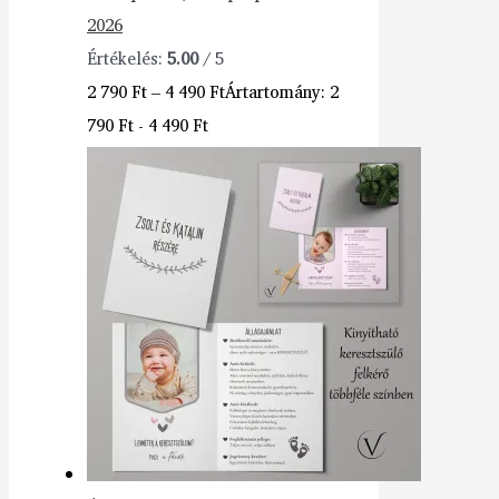
2026
Értékelés:
5.00
/ 5
2 790
Ft
–
4 490
Ft
Ártartomány: 2
790 Ft - 4 490 Ft