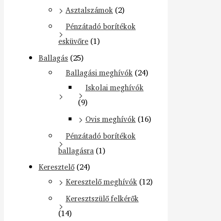
Asztalszámok
(2)
Pénzátadó borítékok
esküvőre
(1)
Ballagás
(25)
Ballagási meghívók
(24)
Iskolai meghívók
(9)
Ovis meghívók
(16)
Pénzátadó borítékok
ballagásra
(1)
Keresztelő
(24)
Keresztelő meghívók
(12)
Keresztszülő felkérők
(14)