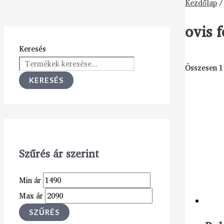
Kezdőlap
/
ovis f
Keresés
Összesen 1 
KERESÉS
Szűrés ár szerint
Min ár
Max ár
SZŰRÉS