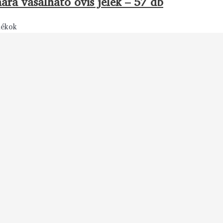
ára vasalható ovis jelek – 57 db
dékok