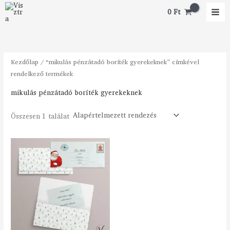
Skip
M
M
0
Ft
to
i
a
content
n
x
á
á
Kezdőlap
/ “mikulás pénzátadó boríték gyerekeknek” címkével
r
r
rendelkező termékek
mikulás pénzátadó boríték gyerekeknek
Összesen 1 találat