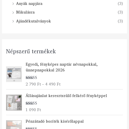
Anyák napjára
(3)
Mikulásra
(3)
Ajándékutalványok
(3)
Népszerű termékek
Á
Egyedi, fényképes naptár névnapokkal,
r
ünnepnapokkal 2026
t
a
2 790
Ft
–
4 490
Ft
Értékelés:
r
5.00
/ 5
t
Állásajánlat keresztszülő felkérő fényképpel
o
m
á
1 090
Ft
Értékelés:
n
5.00
/ 5
Á
y
Pénzátadó boríték kísérőlappal
r
: