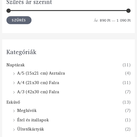
Szűrés ár szerint
Ár:
890 Ft
—
1 090 Ft
SZŰRÉS
Kategóriák
Naptárak
(11)
A/5 (15x21 cm) Asztalra
(4)
A/4 (21x30 cm) Falra
(11)
A/3 (42x30 cm) Falra
(7)
Esküvő
(13)
Meghívók
(7)
Étel és itallapok
(1)
Ültetőkártyák
(2)