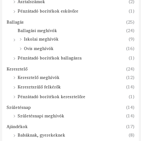
Asztalszámok
(2)
Pénzátadó borítékok esküvőre
(1)
Ballagás
(25)
Ballagási meghívók
(24)
Iskolai meghívók
(9)
Ovis meghívók
(16)
Pénzátadó borítékok ballagásra
(1)
Keresztelő
(24)
Keresztelő meghívók
(12)
Keresztszülő felkérők
(14)
Pénzátadó borítékok keresztelőre
(1)
Születésnap
(14)
Születésnapi meghívók
(14)
Ajándékok
(17)
Babáknak, gyerekeknek
(8)