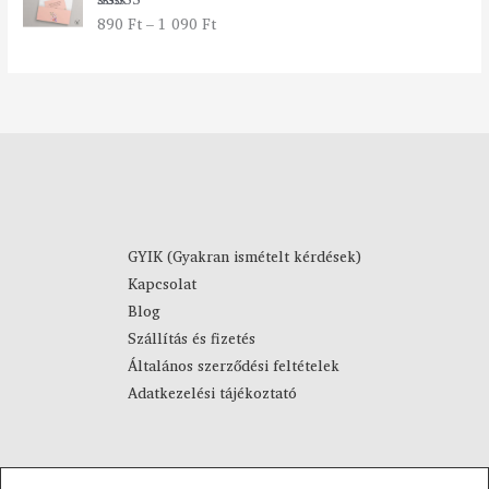
t
2
890
Ft
–
1 090
Ft
Értékelés:
a
7
5.00
/ 5
r
9
t
0
o
m
F
á
t
n
-
y
4
:
4
8
9
9
0
GYIK (Gyakran ismételt kérdések)
0
Kapcsolat
F
F
Blog
t
t
Szállítás és fizetés
-
Általános szerződési feltételek
1
Adatkezelési tájékoztató
0
9
0
F