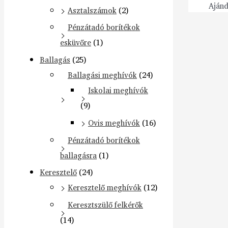
Aján
Asztalszámok
(2)
Pénzátadó borítékok
esküvőre
(1)
Ballagás
(25)
Ballagási meghívók
(24)
Iskolai meghívók
(9)
Ovis meghívók
(16)
Pénzátadó borítékok
ballagásra
(1)
Keresztelő
(24)
Keresztelő meghívók
(12)
Keresztszülő felkérők
(14)