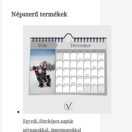
Népszerű termékek
Egyedi, fényképes naptár
névnapokkal, ünnepnapokkal