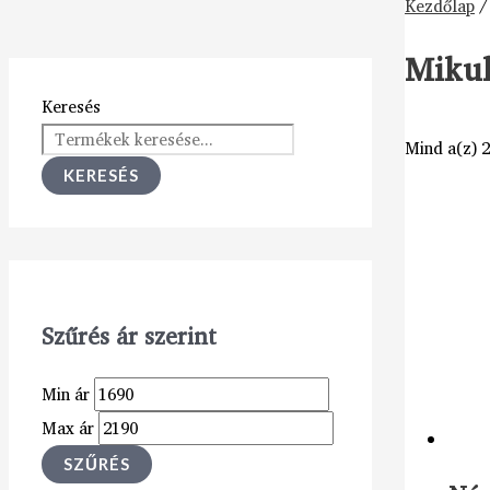
Kezdőlap
/
Mikul
Keresés
Mind a(z) 2
KERESÉS
Szűrés ár szerint
Min ár
Max ár
SZŰRÉS