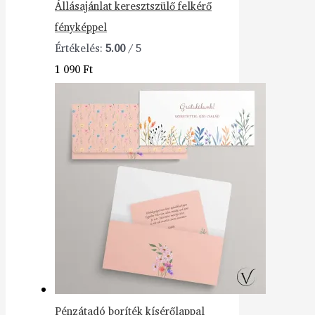
Állásajánlat keresztszülő felkérő
fényképpel
Értékelés:
5.00
/ 5
1 090
Ft
Pénzátadó boríték kísérőlappal