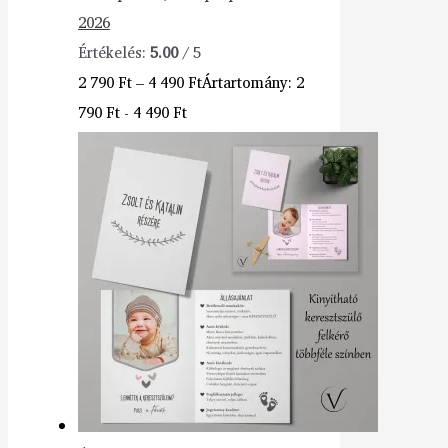
2026
Értékelés:
5.00
/ 5
2 790
Ft
–
4 490
Ft
Ártartomány: 2
790 Ft - 4 490 Ft