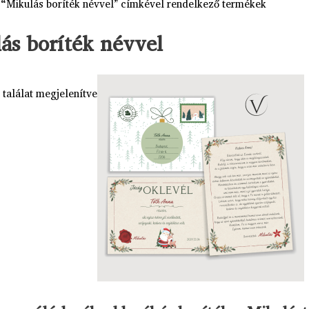
 “Mikulás boríték névvel” címkével rendelkező termékek
ás boríték névvel
 találat megjelenítve