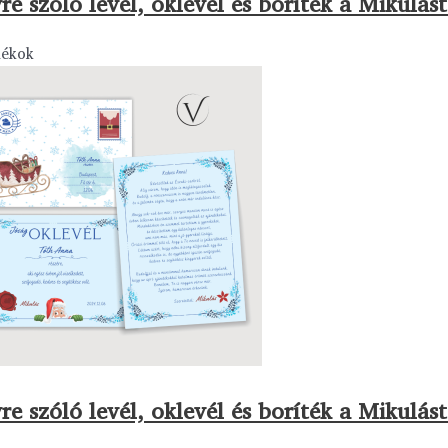
re szóló levél, oklevél és boríték a Mikulást
dékok
re szóló levél, oklevél és boríték a Mikulást