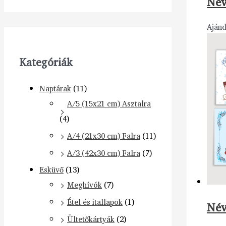
Név
Aján
Kategóriák
Naptárak
(11)
A/5 (15x21 cm) Asztalra
(4)
A/4 (21x30 cm) Falra
(11)
A/3 (42x30 cm) Falra
(7)
Esküvő
(13)
Meghívók
(7)
Étel és itallapok
(1)
Név
Ültetőkártyák
(2)