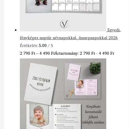
Egyedi,
fényképes naptár névnapokkal, ünnepnapokkal 2026
Értékelés:
5.00
/ 5
2 790
Ft
–
4 490
Ft
Ártartomány: 2 790 Ft - 4 490 Ft