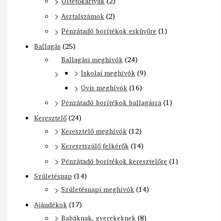
Ültetőkártyák
(2)
Asztalszámok
(2)
Pénzátadó borítékok esküvőre
(1)
Ballagás
(25)
Ballagási meghívók
(24)
Iskolai meghívók
(9)
Ovis meghívók
(16)
Pénzátadó borítékok ballagásra
(1)
Keresztelő
(24)
Keresztelő meghívók
(12)
Keresztszülő felkérők
(14)
Pénzátadó borítékok keresztelőre
(1)
Születésnap
(14)
Születésnapi meghívók
(14)
Ajándékok
(17)
Babáknak, gyerekeknek
(8)