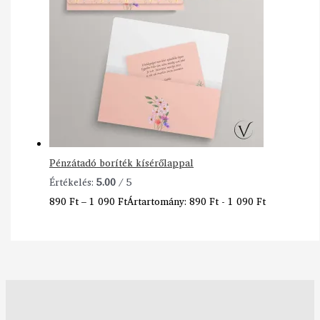
Pénzátadó boríték kísérőlappal
Értékelés:
5.00
/ 5
890
Ft
–
1 090
Ft
Ártartomány: 890 Ft - 1 090 Ft