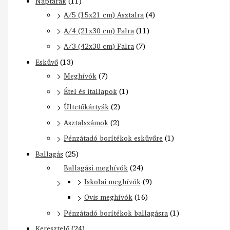
Naptárak
(11)
A/5 (15x21 cm) Asztalra
(4)
A/4 (21x30 cm) Falra
(11)
A/3 (42x30 cm) Falra
(7)
Esküvő
(13)
Meghívók
(7)
Étel és itallapok
(1)
Ültetőkártyák
(2)
Asztalszámok
(2)
Pénzátadó borítékok esküvőre
(1)
Ballagás
(25)
Ballagási meghívók
(24)
Iskolai meghívók
(9)
Ovis meghívók
(16)
Pénzátadó borítékok ballagásra
(1)
Keresztelő
(24)