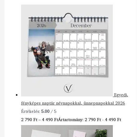
Egyedi,
fényképes naptár névnapokkal, ünnepnapokkal 2026
Értékelés:
5.00
/ 5
2 790
Ft
–
4 490
Ft
Ártartomány: 2 790 Ft - 4 490 Ft