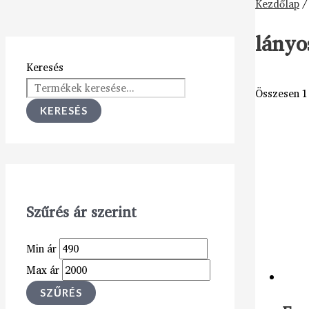
Kezdőlap
/
lányo
Keresés
Összesen 1 
KERESÉS
Szűrés ár szerint
Min ár
Max ár
SZŰRÉS