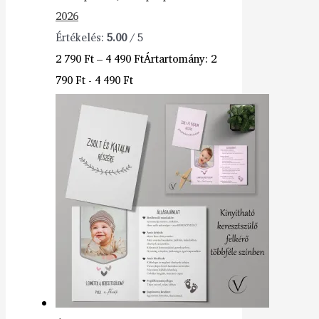
2026
Értékelés:
5.00
/ 5
2 790
Ft
–
4 490
Ft
Ártartomány: 2
790 Ft - 4 490 Ft