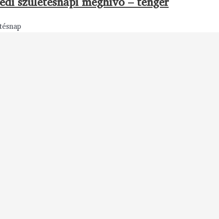
edi születésnapi meghívó – tenger
tésnap