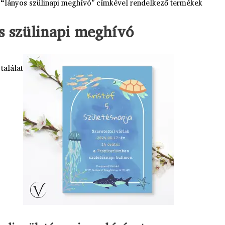
 “lányos szülinapi meghívó” címkével rendelkező termékek
s szülinapi meghívó
találat