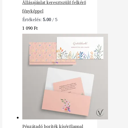
Állásajánlat keresztszülő felkérő
fényképpel
Értékelés:
5.00
/ 5
1 090
Ft
Pénzátadó boríték kísérőlappal