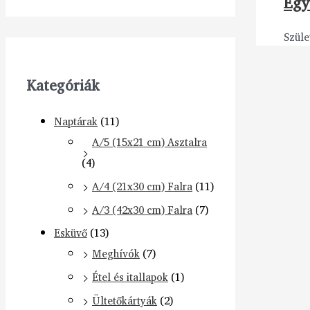
Egy
Szüle
Kategóriák
Naptárak
(11)
A/5 (15x21 cm) Asztalra
(4)
A/4 (21x30 cm) Falra
(11)
A/3 (42x30 cm) Falra
(7)
Esküvő
(13)
Meghívók
(7)
Étel és itallapok
(1)
Ültetőkártyák
(2)