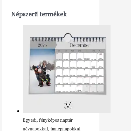
Népszerű termékek
Egyedi, fényképes naptár
névnapokkal, ünnepnapokkal