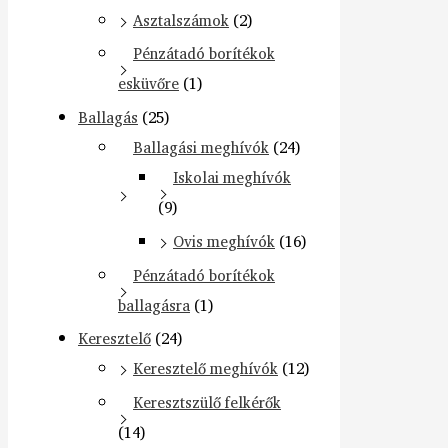
Asztalszámok
(2)
Pénzátadó borítékok
esküvőre
(1)
Ballagás
(25)
Ballagási meghívók
(24)
Iskolai meghívók
(9)
Ovis meghívók
(16)
Pénzátadó borítékok
ballagásra
(1)
Keresztelő
(24)
Keresztelő meghívók
(12)
Keresztszülő felkérők
(14)