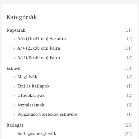
Kategóriák
Naptárak
(11)
A/5 (15x21 cm) Asztalra
(4)
A/4 (21x30 cm) Falra
(11)
A/3 (42x30 cm) Falra
(7)
Esküvő
(13)
Meghívók
(7)
Étel és itallapok
(1)
Ültetőkártyák
(2)
Asztalszámok
(2)
Pénzátadó borítékok esküvőre
(1)
Ballagás
(25)
Ballagási meghívók
(24)