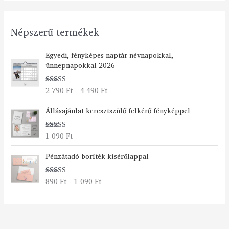
Népszerű termékek
Á
Egyedi, fényképes naptár névnapokkal,
r
ünnepnapokkal 2026
t
a
2 790
Ft
–
4 490
Ft
Értékelés:
r
5.00
/ 5
t
Állásajánlat keresztszülő felkérő fényképpel
o
m
á
1 090
Ft
Értékelés:
n
5.00
/ 5
Á
y
Pénzátadó boríték kísérőlappal
r
:
t
2
890
Ft
–
1 090
Ft
Értékelés:
a
7
5.00
/ 5
r
9
t
0
o
m
F