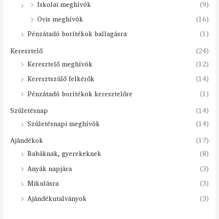
Iskolai meghívók
(9)
Ovis meghívók
(16)
Pénzátadó borítékok ballagásra
(1)
Keresztelő
(24)
Keresztelő meghívók
(12)
Keresztszülő felkérők
(14)
Pénzátadó borítékok keresztelőre
(1)
Születésnap
(14)
Születésnapi meghívók
(14)
Ajándékok
(17)
Babáknak, gyerekeknek
(8)
Anyák napjára
(3)
Mikulásra
(3)
Ajándékutalványok
(3)