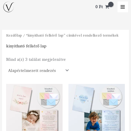
Skip
M
M
0
Ft
to
i
a
content
n
x
á
á
Kezdőlap
/ “kinyitható felkérő lap” címkével rendelkező termékek
r
r
kinyitható felkérő lap
Mind a(z) 3 találat megjelenítve