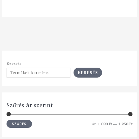
Keresés
KERESÉS
Szűrés ár szerint
Ár:
1 090 Ft
—
1 250 Ft
SZŰRÉS