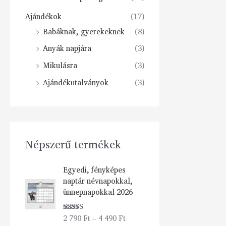
Ajándékok
(17)
Babáknak, gyerekeknek
(8)
Anyák napjára
(3)
Mikulásra
(3)
Ajándékutalványok
(3)
Népszerű termékek
Á
Egyedi, fényképes
r
naptár névnapokkal,
t
ünnepnapokkal 2026
a
r
2 790
Ft
–
4 490
Ft
Értékelés:
t
5.00
/ 5