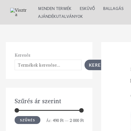
Skip
M
M
MINDEN TERMÉK
ESKÜVŐ
BALLAGÁS
to
i
a
AJÁNDÉKUTALVÁNYOK
content
n
x
á
á
r
r
Keresés
KERESÉS
Szűrés ár szerint
Ár:
490 Ft
—
2 000 Ft
SZŰRÉS