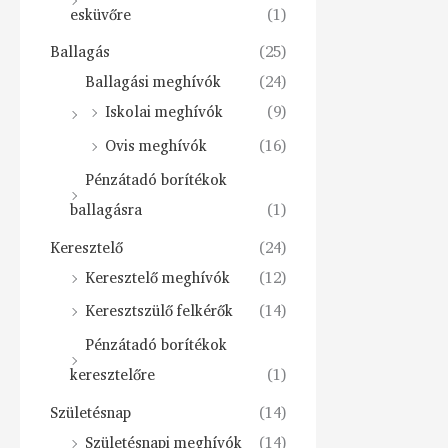
esküvőre
(1)
Ballagás
(25)
Ballagási meghívók
(24)
Iskolai meghívók
(9)
Ovis meghívók
(16)
Pénzátadó borítékok
ballagásra
(1)
Keresztelő
(24)
Keresztelő meghívók
(12)
Keresztszülő felkérők
(14)
Pénzátadó borítékok
keresztelőre
(1)
Születésnap
(14)
Születésnapi meghívók
(14)