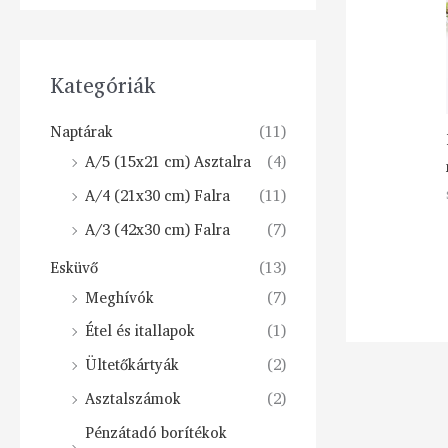
Kategóriák
Naptárak
(11)
A/5 (15x21 cm) Asztalra
(4)
A/4 (21x30 cm) Falra
(11)
A/3 (42x30 cm) Falra
(7)
Esküvő
(13)
Meghívók
(7)
Étel és itallapok
(1)
Ültetőkártyák
(2)
Asztalszámok
(2)
Pénzátadó borítékok