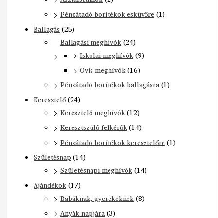
Pénzátadó borítékok esküvőre
(1)
Ballagás
(25)
Ballagási meghívók
(24)
Iskolai meghívók
(9)
Ovis meghívók
(16)
Pénzátadó borítékok ballagásra
(1)
Keresztelő
(24)
Keresztelő meghívók
(12)
Keresztszülő felkérők
(14)
Pénzátadó borítékok keresztelőre
(1)
Születésnap
(14)
Születésnapi meghívók
(14)
Ajándékok
(17)
Babáknak, gyerekeknek
(8)
Anyák napjára
(3)