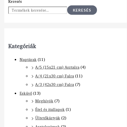
Keresés
KERESÉS
Kategóriák
Naptárak
(11)
A/5 (15x21 cm) Asztalra
(4)
A/4 (21x30 cm) Falra
(11)
A/3 (42x30 cm) Falra
(7)
Esküvő
(13)
Meghívók
(7)
Étel és itallapok
(1)
Ültetőkártyák
(2)
Asztalszámok
(2)