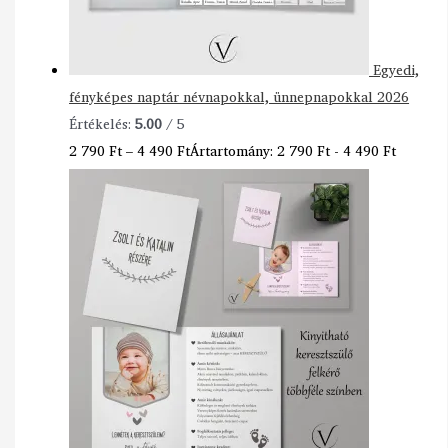
Egyedi,
fényképes naptár névnapokkal, ünnepnapokkal 2026
Értékelés:
5.00
/ 5
2 790
Ft
–
4 490
Ft
Ártartomány: 2 790 Ft - 4 490 Ft