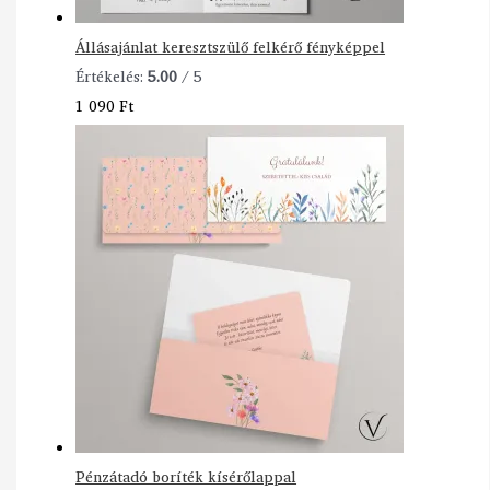
Állásajánlat keresztszülő felkérő fényképpel
Értékelés:
5.00
/ 5
1 090
Ft
Pénzátadó boríték kísérőlappal