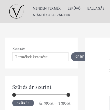
Skip
M
M
MINDEN TERMÉK
ESKÜVŐ
BALLAGÁS
to
i
a
AJÁNDÉKUTALVÁNYOK
content
n
x
á
á
r
r
Keresés
KERESÉS
Szűrés ár szerint
Ár:
990 Ft
—
1 390 Ft
SZŰRÉS