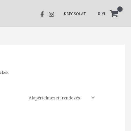
0
Ft
KAPCSOLAT
mékek