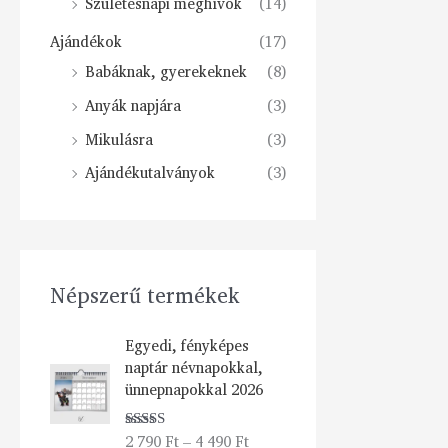
Születésnapi meghívók
(14)
Ajándékok
(17)
Babáknak, gyerekeknek
(8)
Anyák napjára
(3)
Mikulásra
(3)
Ajándékutalványok
(3)
Népszerű termékek
Á
Egyedi, fényképes
r
naptár névnapokkal,
t
ünnepnapokkal 2026
a
r
2 790
Ft
–
4 490
Ft
Értékelés:
t