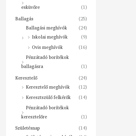
esküvőre
(1)
Ballagás
(25)
Ballagási meghívók
(24)
Iskolai meghívók
(9)
Ovis meghívók
(16)
Pénzátadó borítékok
ballagásra
(1)
Keresztelő
(24)
Keresztelő meghívók
(12)
Keresztszülő felkérők
(14)
Pénzátadó borítékok
keresztelőre
(1)
Születésnap
(14)